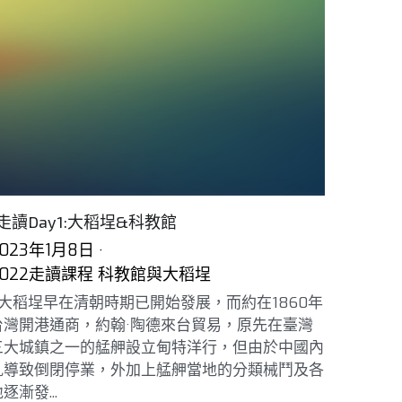
走讀Day1:大稻埕&科教館
023年1月8日
·
2022走讀課程 科教館與大稻埕
大稻埕早在清朝時期已開始發展，而約在1860年
台灣開港通商，約翰·陶德來台貿易，原先在臺灣
三大城鎮之一的艋舺設立甸特洋行，但由於中國內
亂導致倒閉停業，外加上艋舺當地的分類械鬥及各
逐漸發...