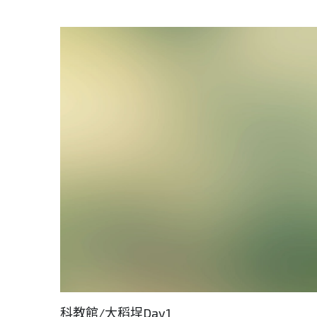
科教館/大稻埕Day1