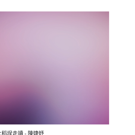
大稻埕走讀 - 陳婕妤