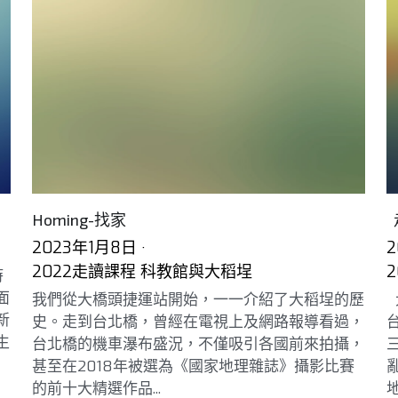
Homing-找家
2023年1月8日
·
2
2022走讀課程 科教館與大稻埕
時
面
我們從大橋頭捷運站開始，一一介紹了大稻埕的歷
新
史。走到台北橋，曾經在電視上及網路報導看過，
生
台北橋的機車瀑布盛況，不僅吸引各國前來拍攝，
甚至在2018年被選為《國家地理雜誌》攝影比賽
的前十大精選作品...
地