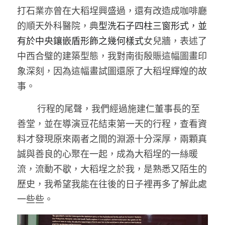
打石業亦曾在大稻埕興盛過，還有改造成咖啡廳
的順天外科醫院，典
型洗石子四柱三窗形式，並
有於中央鑲嵌盾形飾之幾何樣式
女兒牆，表述了
中西合璧的建築型態，我對南街殷賑這幅圖畫印
象深刻，因為這幅畫試圖還原了大稻埕輝煌的故
事。 
        行程的尾聲，我們經過施建仁董事長的至
善堂，並在導演豆花結束第一天的行程，查看資
料才發現原來兩者之間的淵源十分深厚，兩顆真
誠與善良的心聚在一起，成為大稻埕的一絲暖
流，流動不歇，大稻埕之於我，是熟悉又陌生的
歷史，我希望我能在往後的日子裡再多了解此處
一些些。 