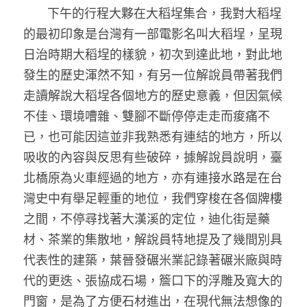
       下午的行程大夥在大稻埕集合，我對大稻埕
的最初印象是台灣有一部電影名叫大稻埕，呈現
日治時期大稻埕的樣貌，初次到達此地，對此地
發生的歷史渾然不知，有另一位解說員帶著我們
走讀解說大稻埕各個地方的歷史意義，但因氣候
不佳、環境嘈雜、雙腳不斷停停走走而痠痛不
已，也可能因這並非我熟悉有連結的地方，所以
吸收的內容與反思有些破碎，據解說員說明，臺
北橋原為火車經過的地方，亦有連接水路是在台
灣史中有舉足輕重的地位，我們穿梭在各個牌樓
之間，不停尋找著大漢溪的定位，迪化街是藥
材、茶業的集散地，解說員特地提及了幾間別具
代表性的建築，葉晉發碾米業記錄著碾米廠與時
代的更迭、張協成石場，簷口下的浮雕及寬大的
門窗，是為了方便石材進出，在現代無法想像的