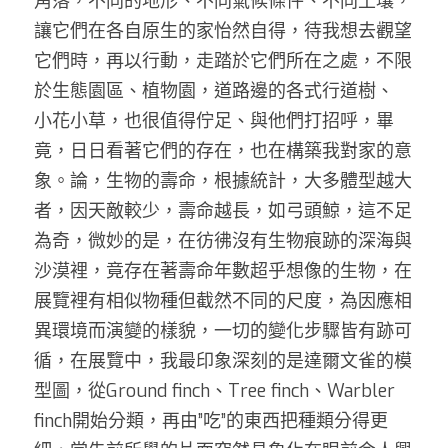
角落，不同的地形、不同氣候條件、不同土壤，
讓它們在各自原生的家怡然自得，待我想去觀望
它們時，再以行動，走踏於它們所在之處，不限
於生態園區、植物園，道路邊的各式行道樹、  
小花小草，也很值得佇足、與他們打招呼，畢
竟，日日看著它們的存在，也在構築我對家的意
象。論，生物的壽命，根據統計，大多體型越大
者，因天敵較少，壽命越長，如弓頭鯨，這不足
為奇，微妙的是，在彷彿沒有生物痕跡的深海與
沙漠裡，竟存在著壽命年數超乎想像的生物，在
展覽裡有相似物種但截然不同的尺度，為因應相
異環境而演變的樣貌，一切的變化步驟皆有跡可
循，在展覽中，我最印象深刻的是達爾文雀的模
型圖，從Ground finch、Tree finch、Warbler 
finch開始分類，再由”吃”的東西把種類分得更