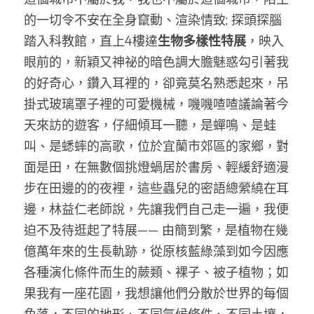
的一切令不安在全身竄動、渲染情致; 探頭探腦
踏入科教館，直上4樓達
生物多樣性特展
，映入
眼前的，新穎又神祕的暗色調大膽魅惑勾引著我
的好奇心，鑽入耳裡的，卻竟莫名熟悉起來，吊
掛式玻璃罩子裡的可愛機械，嘰嘰喳喳議論著今
天來訪的遊客，仔細傾耳一聽，是蟬鳴、是蛙
叫、是蟋蟀的高歌，位於宜蘭市郊區的家鄉，對
面是田，在無數個挑燈蝸居於書房、輕緩舒適漫
步在田邊的的夜裡，這些蟲兒的密語總縈繞在耳
邊，林益仁老師說，先讓我們自己走一遍，我便
迫不及待逛起了特展—— 由簡到繁，是植物在幾
億萬年來的生長軌跡，從原核藍綠藻到如今因應
各種演化條件而生的蕨類、裸子、被子植物；如
果我有一座花園，我想讓他們分散於世界的每個