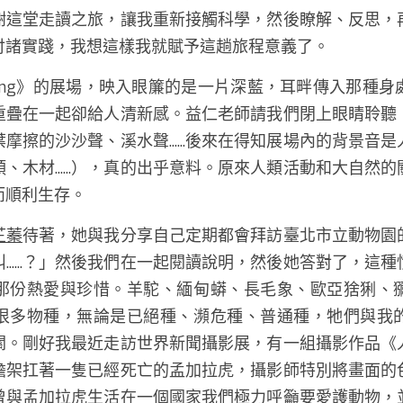
謝這堂走讀之旅，讓我重新接觸科學，然後瞭解、反思，
付諸實踐，我想這樣我就賦予這趟旅程意義了。 
ing》的展場，映入眼簾的是一片深藍，耳畔傳入那種
重疊在一起卻給人清新感。益仁老師請我們閉上眼睛聆聽
摩擦的沙沙聲、溪水聲......後來在得知展場內的背景音
、木材......），真的出乎意料。原來人類活動和大自然
順利生存。 
芷蓁
待著，她與我分享自己定期都會拜訪臺北市立動物園
......？」然後我們在一起閱讀說明，然後她答對了，這
那份熱愛與珍惜。羊駝、緬甸蟒、長毛象、歐亞猞猁、
很多物種，無論是已絕種、瀕危種、普通種，牠們與我
關。剛好我最近走訪世界新聞攝影展，有一組攝影作品《
擔架扛著一隻已經死亡的孟加拉虎，攝影師特別將畫面的
曾與孟加拉虎生活在一個國家我們極力呼籲要愛護動物，