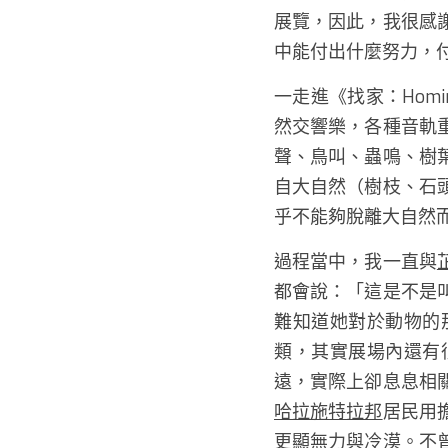
展覽，因此，我很感
中能付出什麼努力，
一走進《找家：Hom
然交響樂，各種音軌
聲、鳥叫、蟲鳴、樹葉
自大自然（樹枝、石頭
乎不能夠脫離大自然而
過程當中，我一直與
都會說：「這是不是叫
難知道她對於動物的
類，其實展場內還有
遠，實際上卻息息相
哈拉施特拉邦
居民用
更顯無力與冷漠。不