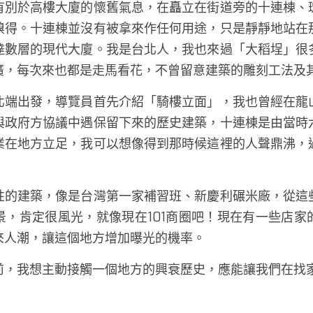
有別於高樓大廈的懷舊氣息，在矗立在街道旁的十連棟、
嗅得。十連棟並沒有被拿來作任何用途，只是靜靜地站在
達數層的現代大廈。我是台北人，我也來過「大稻埕」很
廣，每次來也都是走馬看花，不曾留意建築的雕刻工法及其
北端出發，導覽員首先介紹「騎樓立面」，我也曾經在龍
與政府方協議中遇保留下來的歷史建築，十連棟是由當時
業在地方立足，我可以想像得到那時候這裡的人聲鼎沸，
性的建築，像是台灣第一家補習班、新慶利碾米廠，從這
景，肯定很風光，就像現在101商圈吧！現在有一些店家
來人潮，讓這個地方增加曝光的機率。 
前，我想主動接觸一個地方的興衰歷史，應能讓我們在找