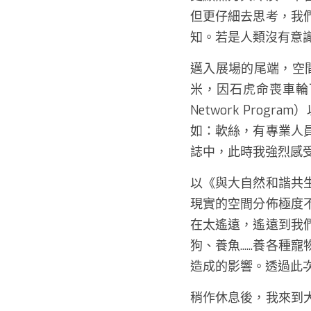
但更仔細去思考，我
知。若是人類沒有意
邁入展場的尾端，空間
米，因石虎命喪車輪下的
Network Pr
如：軟絲，有專業人
誌中，此時我強烈感
以《與大自然和諧共
現實的空間分佈極度
在太遙遠，遙遠到我
狗、養魚......
造成的影響。透過此
稍作休息後，我來到