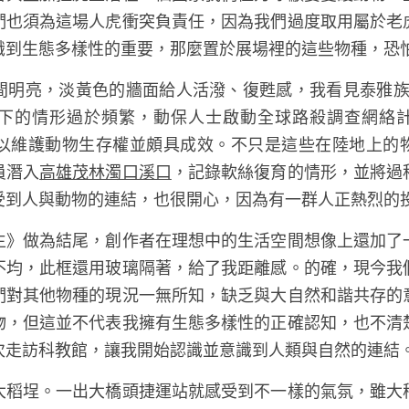
們也須為這場人虎衝突負責任，因為我們過度取用屬於老
識到生態多樣性的重要，那麼置於展場裡的這些物種，恐怕
明亮，淡黃色的牆面給人活潑、復甦感，我看見泰雅族人
情形過於頻繁，動保人士啟動全球路殺調查網絡計畫 （Glob
ogram）以維護動物生存權並頗具成效。不只是這些在陸地上
員潛入
高雄茂林濁口溪口
，記錄軟絲復育的情形，並將過
受到人與動物的連結，也很開心，因為有一群人正熱烈的投
生》做為結尾，創作者在理想中的生活空間想像上還加了
不均，此框還用玻璃隔著，給了我距離感。的確，現今我
們對其他物種的現況一無所知，缺乏與大自然和諧共存的
養各種寵物，但這並不代表我擁有生態多樣性的正確認知，也不
次走訪科教館，讓我開始認識並意識到人類與自然的連結。
大稻埕。一出大橋頭捷運站就感受到不一樣的氣氛，雖大