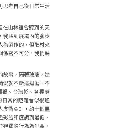
再思考自己從日常生活
身處在山林裡會聽到的天
，我聽到展場內的腳步
是人為製作的，但取材來
的關係密不可分，我們幾
的故事，隔著玻璃，她
種情況就不斷巡迴著，不
獼猴、台灣衫、各種蕨
的日常的距離看似很遙
人虎衝突》，約十個
馬
色彩飽和度調到最低，
並視獵殺行為為犯罪，