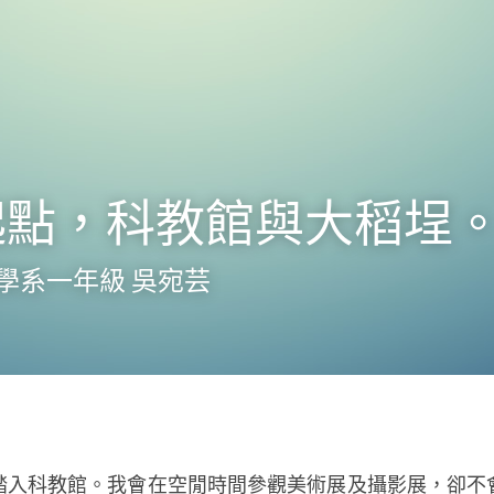
起點，科教館與大稻埕
學系一年級 吳宛芸
踏入科教館。我會在空閒時間參觀美術展及攝影展，卻不