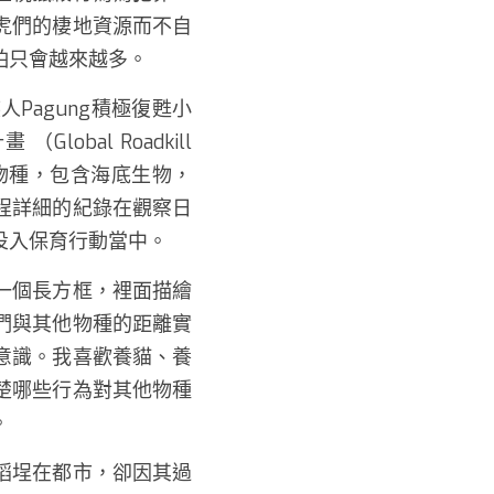
虎們的棲地資源而不自
只會越來越多。 
Pagung積極復甦小
al Roadkill 
的物種，包含海底生物，
程詳細的紀錄在觀察日
入保育行動當中。 
一個長方框，裡面描繪
們與其他物種的距離實
意識。我喜歡養貓、養
清楚哪些行為對其他物種
 
稻埕在都市，卻因其過