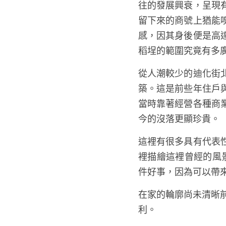
往的發展興衰，呈現
留下來的商號上猶能
感，因其身後便是高
稻埕的範圍究竟有多
從人潮較少的迪化街
築。這是前些年住戶
當時靠著經營各種商
今的沒落更顯珍貴。 
這裡有很多具有代表
裡描繪這裡曾經的風
件好事，因為可以帶
在家的輪廓尚未清晰
利。 