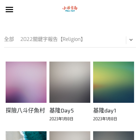
×
部落格分類
首頁
2021線上走讀教材
走讀田野
全部
2022關鍵字報告【Religion】
2021海之藏紀錄
客製化體驗
2021山之行紀錄
NEW!線上走讀
2022走讀 大漢溪三城
2022線上課程 【家園的想像】
2022走讀課程 基隆Day2
探險八斗仔魚村
基隆Day5
基隆day1
2023年1月8日
2023年1月8日