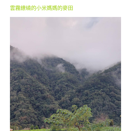
雲霧繚繞的小米媽媽的麥田 