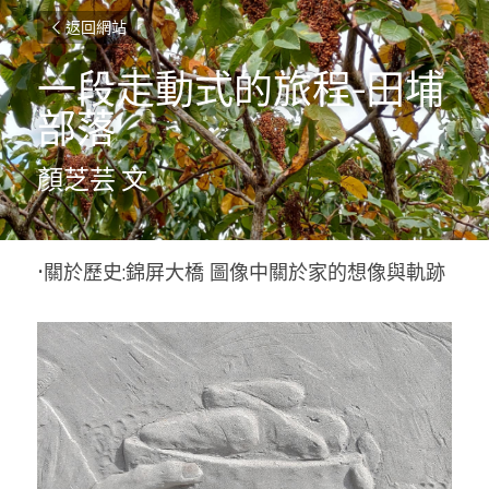
返回網站
一段走動式的旅程-田埔
部落
顏芝芸 文
•關於歷史:錦屏大橋 圖像中關於家的想像與軌跡