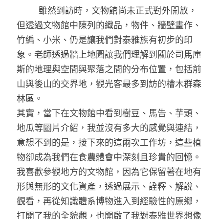
         雖然到訪時，文物館尚未正式對外開放，
但透過文物館中陳列的織品，物件、牆壁畫作、
竹編、小米、仍是讓我們對泰雅族有初步的印
象。老師透過牆上地圖讓我們理解到關於司馬庫
斯的地理與空間與聚落之間的分布位置，包括前
山與後山的交界地，觀光客最多到訪的檜木群森
林區。
其實，當下在文物館中看到樹豆、馬告、芋頭、
地瓜等圖片介紹，我並沒有多大的感覺與連結，
意想不到的是，接下來的這兩次工作坊，這些植
物卻成為我們在食農體會中深刻且珍貴的回憶。
我喜歡參觀地方的文物館，因為它保留著在地有
形與無形的文化資產，透過展示、詮釋、解說、
觀看，再從知識體系博物進入到經驗性的原鄉，
打開了我的全貌觀，也開啟了我對泰雅世界想像