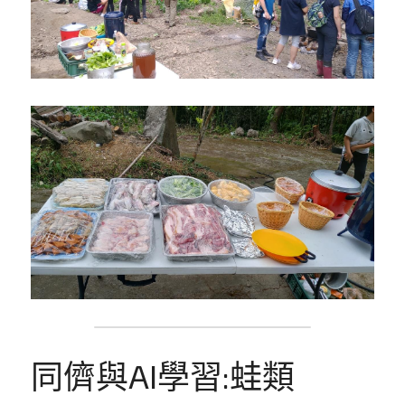
同儕與AI學習:蛙類