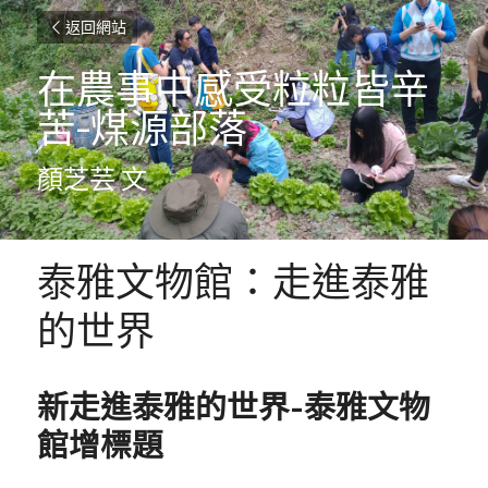
返回網站
在農事中感受粒粒皆辛
苦-煤源部落
顏芝芸 文
泰雅文物館：走進泰雅
的世界
新走進泰雅的世界-泰雅文物
館增標題