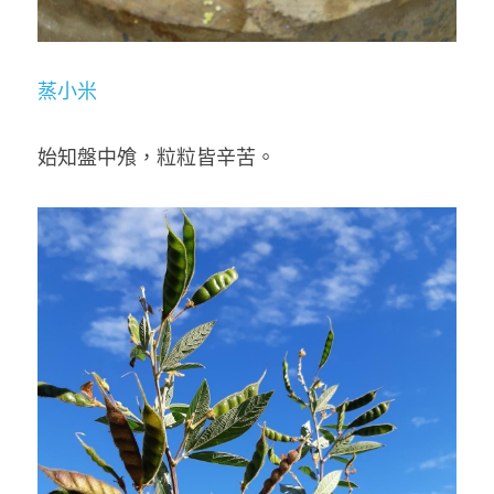
蒸小米
始知盤中飧，粒粒皆辛苦。