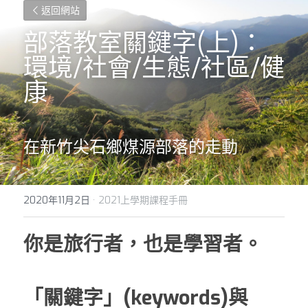
返回網站
部落教室關鍵字(上)：
環境/社會/生態/社區/健
康
在新竹尖石鄉煤源部落的走動
2020年11月2日
·
2021上學期課程手冊
你是旅行者，也是學習者。
「關鍵字」(keywords)與