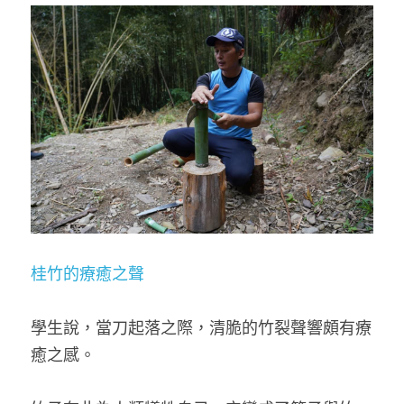
桂竹的療癒之聲
學生說，當刀起落之際，清脆的竹裂聲響頗有療
癒之感。