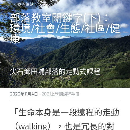
返回網站
部落教室關鍵字(下)：
環境/社會/生態/社區/健
康
尖石鄉田埔部落的走動式課程
2020年11月4日
·
2021上學期課程手冊
「生命本身是一段遠程的走動
（walking），也是冗長的對