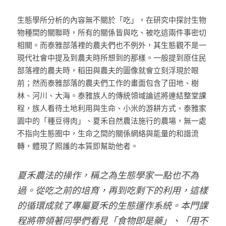
生態學所分析的內容無不關於「吃」，在研究中探討生物
物種間的關聯時，所有的關係皆與吃、被吃這兩件事密切
相關。而泰雅部落裡的農夫們也不例外，其生態觀不是一
現代社會中提及到農夫時所想到的那樣。一般提到原住民
部落裡的農夫時，稻田與農夫的圖像就會立刻浮現於眼
前；然而泰雅部落的農夫們工作的畫面包含了田地、樹
林、河川、大海。泰雅族人的傳統領域論述將連結整堂課
程，族人看待土地利用與生命、小米的游耕方式、泰雅家
園中的「種豆得肉」、夏禾自然農法施行的農場，無一處
不指向生態圈中，生命之間的關係網絡與能量的和諧流
轉，體現了照護的本質即幫助他者。
夏禾農法的操作，稱之為生態學家一點也不為
過。從吃之前的培育，再到吃剩下的利用，這樣
的循環成就了專屬夏禾的生態運作系統。本門課
程將帶領著同學們看見「食物即是藥」、「用不