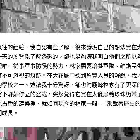
以往的經驗，我自認有些了解，後來發現自己的想法實在
一天的瀏覽能了解透徹的，卻也足夠讓我明白他們之所以
裡唯一從事軍事防護的勢力，林家需要培養軍隊、維護民
有不可忽視的痕跡。在大花廳中聽到導覽人員的解說，我
的學校之一。這讓我十分驚訝，卻也對霧峰林家有了更深
窗下靜靜佇立的盆栽，突然覺得它實在太像黑糖珍珠奶茶
色古香的建築裡，就如同現今的林家一般——乘載著歷史
同成長。