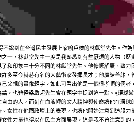
得不說到在台灣民主發展上家喻戶曉的林獻堂先生。作為
物之一，林獻堂先生一度是我熟悉到有些厭煩的人物（歷
見了和印象中十分不同的林獻堂先生。他慷慨解囊、致力
讓許多至今赫赫有名的大藝術家發揮長才；他廣結善緣，
自己父親的畫像題字。如此可看出他是一個很孝順的儒者
為請，也難怪梁啟超先生會在題字中提到這一點。⟪環球遊
往自由的人，而刻在血液裡的文人精神與使命讓他在環球
勢。女性在他國政壇上的表現，也讓他開始注意到這股力
讓女性力量也得以在民主方面展現，這是我不曾注意到的