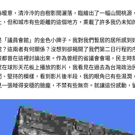
絲暖意，清泠泠的自樹影間灑落，臨繪出了一幅山間桃源
上，但和城市有些距離的這個地方，乘載了許多我仍未知
是「議員會館」的金色小牌子。我對我們暫居的居所感到
館？這兩者有何關係？沒想到卻揭開了我們第二日行程的
策都曾在這裡討論出來。作為曾經的省議會會場，民主時
望在球形天花板上播放的影片，我看見在過去為台灣政治
鬥、堅持的模樣，看到影片後半段，我的眼角已有些濕潤
見一張睡得安穩的臉龐，不禁有些無奈。就讓這份感動，