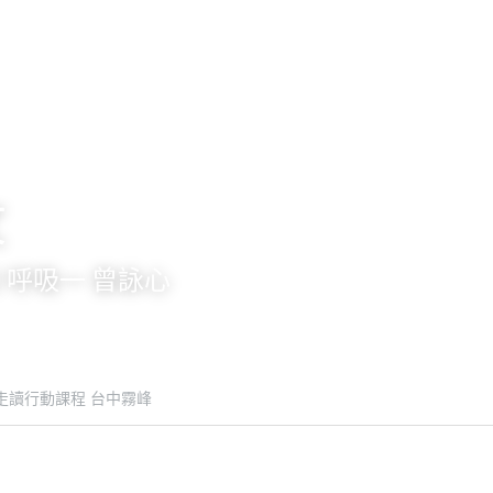
文
22 呼吸一 曾詠心
域走讀行動課程 台中霧峰