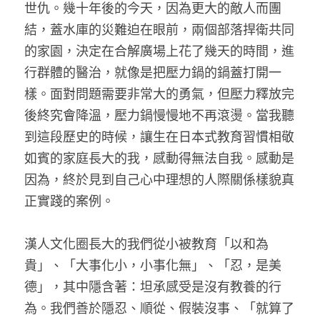
世仇。幾十年後的今天，因為更大的敵人而團
結，蓋水庫的災難迫在眼前，兩個部落捍衛共同
的家園，決定在合解廣場上花了幾天的時間，進
行群體的醫治，就像是把壓力鍋的鍋蓋打開一
樣。面對問題需要非常大的勇氣，但壓力釋放完
後終究會降溫，壓力鍋慢慢地不再滾燙。當我聽
到這段歷史的時候，讓生在日本式教育習慣相敬
如賓的家庭長大的我，感動得無法自我。感動是
因為，終於見到自己心中理想的人際關係樣貌真
正實踐的案例。
漢人文化圈長大的我們從小被教育「以和為
貴」、「大事化小，小事化無」、「忍，是美
德」，其中隱含著：坦承感受是沒有教養的行
為。我們善於隱忍、順從、假裝沒事、「就算了