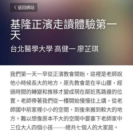
返回網站
基隆正濱走讀體驗第一
天
台北醫學大學 高健一 廖芷琪
我們第一天一早從正濱教會開始，這裡是老師說
他小時候長大的地方，原先教會是在半山腰，經
過時間的轉變和推移才變成現在鄰近馬路邊的位
置。老師帶著我們從一樓開始慢慢往上講，從老
師國中前家裡小小的空間，到後來搬到較大的地
方。難以想像原本不大的空間中要塞下老師家中
三位大人四個小孩------總共七個人的大家庭。