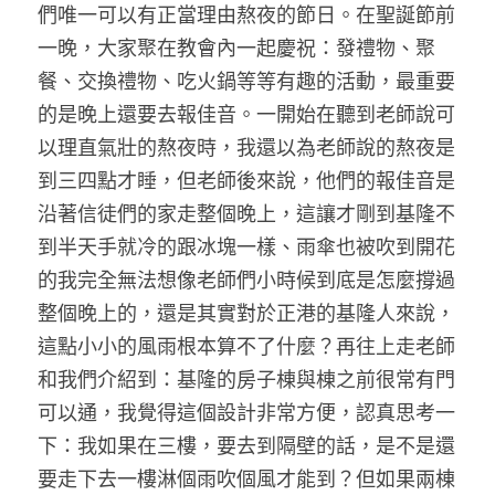
們唯一可以有正當理由熬夜的節日。在聖誕節前
一晚，大家聚在教會內一起慶祝：發禮物、聚
餐、交換禮物、吃火鍋等等有趣的活動，最重要
的是晚上還要去報佳音。一開始在聽到老師說可
以理直氣壯的熬夜時，我還以為老師說的熬夜是
到三四點才睡，但老師後來說，他們的報佳音是
沿著信徒們的家走整個晚上，這讓才剛到基隆不
到半天手就冷的跟冰塊一樣、雨傘也被吹到開花
的我完全無法想像老師們小時候到底是怎麼撐過
整個晚上的，還是其實對於正港的基隆人來說，
這點小小的風雨根本算不了什麼？再往上走老師
和我們介紹到：基隆的房子棟與棟之前很常有門
可以通，我覺得這個設計非常方便，認真思考一
下：我如果在三樓，要去到隔壁的話，是不是還
要走下去一樓淋個雨吹個風才能到？但如果兩棟