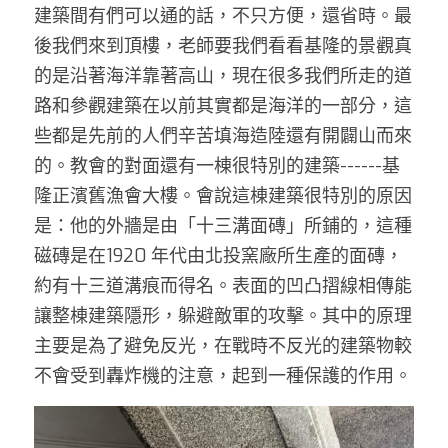
建築間有們可以通的話，不只方便，還省時。最
後我們來到頂樓，老師要我們看看基隆的景觀真
的是沿著海洋靠著高山，現在很多我們所走的道
路和參觀建築在以前其實都是海洋的一部分，這
些都是先前的人們辛苦填海造陸還有開闢山而來
的。教會的對面還有一棟很特別的建築------基
隆正濱舊漁會大樓。會說這棟建築很特別的原因
是：他的外牆是由「十三溝面磚」所鋪的，這種
磁磚是在1920 年代由北投窯廠所生產的面磚，
約有十三道溝痕而得名。表面的凹凸摺線相傳能
讓整棟建築隱形，躲避敵軍的攻擊。其中的原理
主要是為了避免反光，在戰時不反光的建築物較
不會受到轟炸機的注意，起到一種保護的作用。