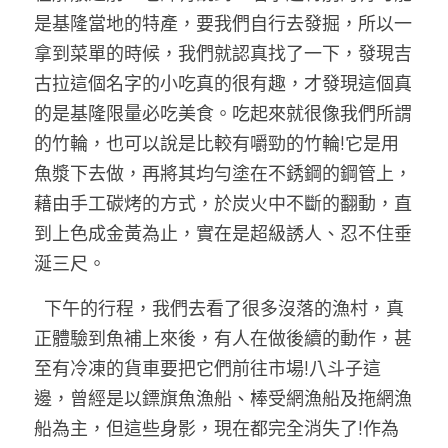
是基隆當地的特產，要我們自行去發掘，所以一
拿到菜單的時候，我們就認真找了一下，發現吉
古拉這個名字的小吃真的很有趣，才發現這個真
的是基隆限量必吃美食。吃起來就很像我們所謂
的竹輪，也可以說是比較有嚼勁的竹輪!它是用
魚漿下去做，再將其均勻塗在不銹鋼的鋼管上，
藉由手工碳烤的方式，於炭火中不斷的翻動，直
到上色成金黃為止，實在是超級誘人、忍不住垂
涎三尺。
  下午的行程，我們去看了很多沒落的漁村，真
正體驗到魚補上來後，有人在做後續的動作，甚
至有冷凍的貨車要把它們前往市場!八斗子這
邊，曾經是以鏢旗魚漁船、棒受網漁船及拖網漁
船為主，但這些身影，現在都完全消失了!作為