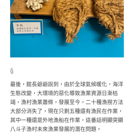
(j
最後，館長爺爺說到，由於全球氣候暖化，海洋
生態改變，大環境的惡化導致漁業資源日漸枯
竭，漁村漁業蕭條，發展至今，二十種漁撈方法
大部分消失了，現在只剩五種還有漁民在作業，
其中一種還是外地漁船在作業，這番話明顯突顯
八斗子漁村未來漁業發展的潛在問題。