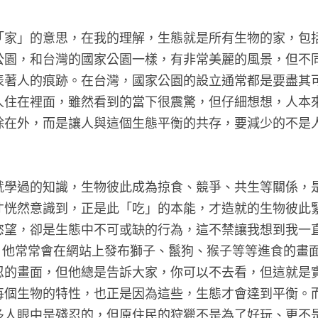
「家」的意思，在我的理解，生態就是所有生物的家，包
公園，和台灣的國家公園一樣，有非常美麗的風景，但不
表著人的痕跡。在台灣，國家公園的設立通常都是要盡其
人住在裡面，雖然看到的當下很震驚，但仔細想想，人本
除在外，而是讓人與這個生態平衡的共存，要減少的不是
就學過的知識，生物彼此成為掠食、競爭、共生等關係，
才恍然意識到，正是此「吃」的本能，才造就的生物彼此
慾望，卻是生態中不可或缺的行為，這不禁讓我想到我一
eider，他常常會在網站上發布獅子、鬣狗、猴子等等進食的
忍的畫面，但他總是告訴大家，你可以不去看，但這就是
每個生物的特性，也正是因為這些，生態才會達到平衡。
多人眼中是殘忍的，但原住民的狩獵不是為了好玩、更不