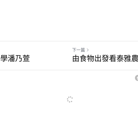
下一篇
醫學潘乃萱
由食物出發看泰雅