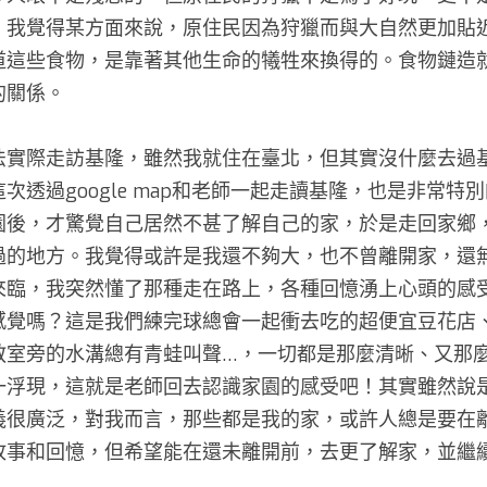
，我覺得某方面來說，原住民因為狩獵而與大自然更加貼
道這些食物，是靠著其他生命的犧牲來換得的。食物鏈造
關係。 
法實際走訪基隆，雖然我就住在臺北，但其實沒什麼去過
次透過google map和老師一起走讀基隆，也是非常特
園後，才驚覺自己居然不甚了解自己的家，於是走回家鄉
過的地方。我覺得或許是我還不夠大，也不曾離開家，還
來臨，我突然懂了那種走在路上，各種回憶湧上心頭的感
感覺嗎？這是我們練完球總會一起衝去吃的超便宜豆花店
教室旁的水溝總有青蛙叫聲…，一切都是那麼清晰、又那
一浮現，這就是老師回去認識家園的感受吧！其實雖然說
義很廣泛，對我而言，那些都是我的家，或許人總是要在
故事和回憶，但希望能在還未離開前，去更了解家，並繼