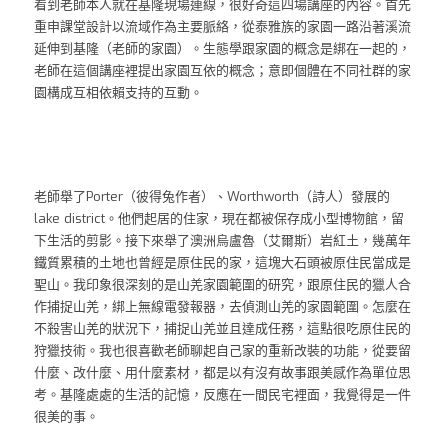
看到老師本人就在基隆現場連線，很好奇這四場講座的內容。首先
重申課堂設計以流域作為主要脈絡，從泰雅族的家園一路沿著溪流
延伸到基隆（老師的家園）。生態學跟家園的概念是綁在一起的，
老師在這個講座裡提出家園互依的概念；意即個體在不同社群的家
園構成互相依賴支持的互動。
老師舉了Porter（彼得兔作者）、Worthworth（詩人）發展的
lake district。他們起居的住家，現在都被保存成小型博物館，留
下生活的剪影。接下來舉了澳洲烏盧魯（艾爾斯）岩紅土，幾萬年
鐵質累積的土地也曾經是原住民的家，這塊大石頭被原住民當成是
聖山。我印象很深刻的是山羌家園範圍的研究，跟原住民的獵人合
作捕捉山羌，綁上無線電發報器，去偵測山羌的家園範圍。怎麼在
不殺害山羌的狀況下，捕捉山羌並且達成任務，這點很吃原住民的
狩獵技術。我也很喜歡老師聊起自己家的重新改裝的功能，從要留
什麼、改什麼、用什麼素材，都是以有沒有故事跟美感作為單位思
考。基隆處處的生活的記憶，反應在一間民宅裡面，我覺得是一件
很美的事。