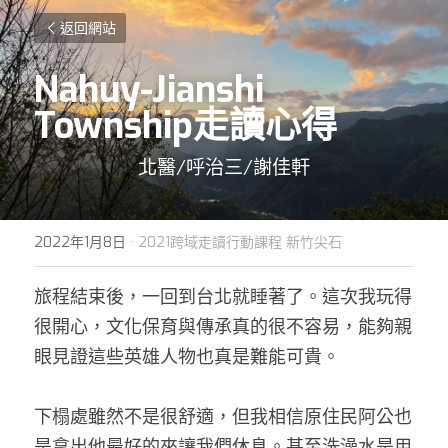
返回網站
Nahuy-Jianshi 
Township走讀心得
北醫/呼治三/謝佳軒
2022年1月8日
·
2021跨域走讀行動課程 新竹尖石
旅程結束後，一回到台北就睡著了。這次我玩得
很開心，文化保育與傳承真的很不容易，能夠親
眼見證這些英雄人物也真是難能可貴。 
下榻處雖然不是很舒適，但我相信原住民阿公也
是拿出他最好的來讓我們休息。甚至洗澡水是用