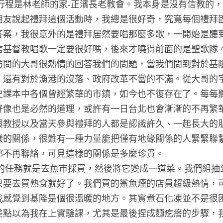
朋友說起禮拜這個活動時，我總是很好奇，究竟每個禮拜
答案，我很意外的是禮拜居然要唱那麼多歌，一開始是聽
信基督教唱歌一定要很好嗎，後來才曉得前面的是聖歌隊
訪問的大哥很熱情的回答我們的問題，當我們問到對於基
，還有對於漁港的沒落、政府改革不當的不滿。從大哥的
史課本中各個曾經繁華的市鎮，如今也不復存在了。每每
好像也是必然的道理，或許有一日台北也會漸漸的不再繁
與教授以及當天參與禮拜的人都是認識許久、一起長大的
樣的關係，很難有一種力量能把僅有地緣關係的人緊緊聯
不再聯絡，可見這樣的關係是多麼珍貴。

只要去買熟食就好了。我們買的鯊魚煙的店員超級熱情，
我感覺到基隆是個很溫暖的地方。其實煮石化凍並不是很
差點以為我在上實驗課，尤其是最後捏成麵疙瘩的步驟，