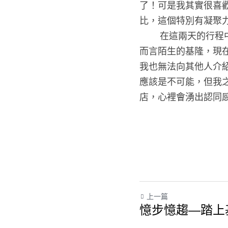
了！可是我其實很喜
比，這個特別有凝聚力
        在這兩天的行程中，老師不斷的提到家的概念，每到一個地方就會介紹那裡的故事，即使是對我
而言陌生的基隆，現
我也無法向其他人介
應該是不可能，但我
店，心裡會湧出認同
上一篇
憶步憶趨—踏上