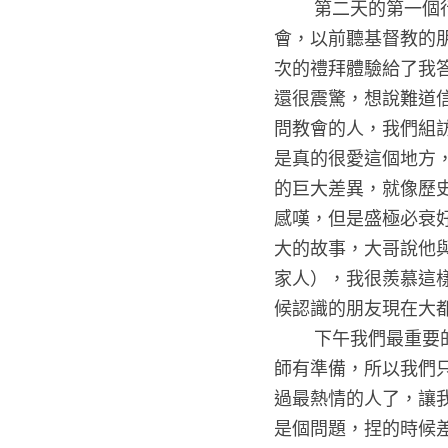
        第二天的第一個行程是林老師的家-正濱長老教會。我本身是沒有信教的，也從來沒有去過教
會，以前聽基督教的
次的禮拜體驗給了我
還很震驚，想說難道
問教會的人，我們組
是真的很愛這個地方
的巨大差異，就像歷
感嘆，但是盛極必衰
大的故事，大哥說他
家人），我很羨慕這
候認識的朋友現在大都
        下午我們最重要的任務就是去魚市採買，然後將它變成一道菜。我們組抽到的是石花菜，因為老
師有準備，所以我們
過最熱情的人了，讓
是個問題，捏的時候