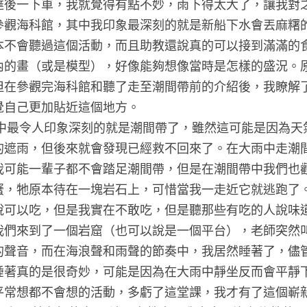
達後一下車，我就覺得有點不妙，雨下得太大了，讓我對
參觀海科館，其中我印象最深刻的就是新船下水會丟麻糬
本不會聽過這個活動，而且助教還說真的可以接到滿滿的
內的畫（或是模型），好像能夠想像當時是怎樣的盛況。
但在參觀完海科館和聽了走至潮間帶前的介紹後，我瞭解
自己更加貼近這個地方。

的遮雨，但後來就會發現已經救不回來了。在大雨中走潮
我可能一輩子都不會踏足潮間帶，但是在潮間帶中我們也
蟹，牠原本待在一塊岩石上，可惜當我一走近它就逃跑了
說可以吃，但是我實在不敢吃，但是聽那些有吃的人說味
我們來到了一個岩窟（也可以說是一個平台），老師突然
的聲音，而在海浪聲和雨聲的節奏中，我居然睡著了，儘
睡著真的是很奇妙，可能是因為在大雨中靜坐反而會平靜
平常想都不會想的活動，多虧了這堂課，我才有了這個嶄新