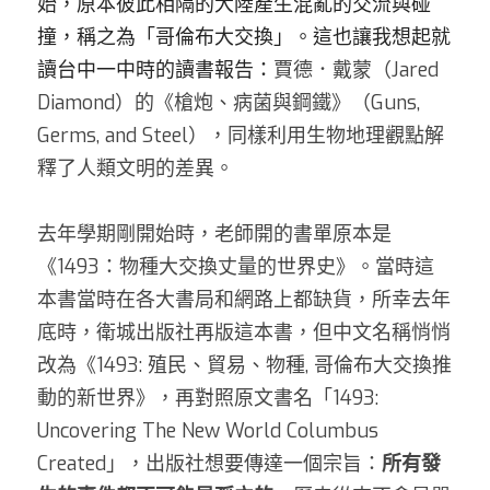
始，原本彼此相隔的大陸產生混亂的交流與碰
撞，稱之為「哥倫布大交換」。這也讓我想起就
讀台中一中時的讀書報告：
賈德．戴蒙（Jared 
Diamond）的《槍炮、病菌與鋼鐵》（Guns, 
Germs, and Steel），同樣利用生物地理觀點解
釋了人類文明的差異。 
去年學期剛開始時，老師開的書單原本是
《1493：物種大交換丈量的世界史》。當時這
本書當時在各大書局和網路上都缺貨，所幸去年
底時，衛城出版社再版這本書，但中文名稱悄悄
改為《1493: 殖民、貿易、物種, 哥倫布大交換推
動的新世界》，再對照原文書名「1493: 
Uncovering The New World Columbus 
Created」，出版社想要傳達一個宗旨：
所有發