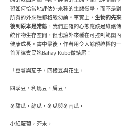
態的較高利潤作物。謹慎的生態學家已經開始學
習如何恰當地評估外來種的生態衝擊，而不是對
所有的外來種都格殺勿論。事實上，
生物的先來
後到原本是常態
，我們正確的心態應該是維護傳
統作物生存空間，但也讓外來種在可控制範圍內
健康成長。書中最後，作者用令人餘韻繞樑的一
首菲律賓民謠Bahay Kubo做結尾：
「豆薯與茄子，四棱豆與花生，
四季豆，利馬豆，扁豆，
冬甜瓜，絲瓜，冬瓜與冬南瓜，
小紅蘿蔔，芥末，