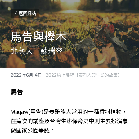
返回網站
馬告與櫸木
北藝大　蘇瑞容
2022年6月14日
·
2022線上課程【泰雅人與生態的故事】
馬告
Maqaw(馬告)是泰雅族人常用的一種香料植物，
在這次的講座及台灣生態保育史中則主要扮演象
徵國家公園爭議。