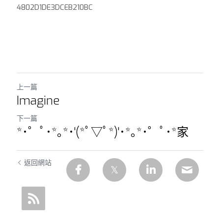
4802D1DE3DCEB210BC
上一篇
Imagine
下一篇
*･゜ﾟ･*｡*･'(*ﾟ▽ﾟ*)'･*｡*･゜ﾟ･*家
返回網站