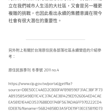
立在我們城市人生活的大社區，又會是另一種更
複雜的挑戰，也因此看出永續的集體意識在現今
社會有很大潛在的重要性。
另外附上有關於台灣原住民各部落社區永續營造的介紹參
考：
原住民族季刊 冬季號 2011 no.4
https://www.cip.gov.tw/portal/getfile?
source=DBE50CC4AED2CB00FAFB9859EF31AC3BF7F73
AB93585A98D11C41C37ACAE381429ED926064ED4CAE
EA581D1E4AD35376BBD01748F567ADA6FF970222CD4
EDE87&filename=56B2485BD3A5FDE19F13ECE5B19D73