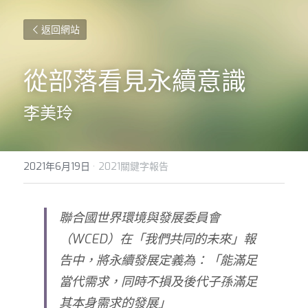
返回網站
從部落看見永續意識
李美玲
2021年6月19日
·
2021關鍵字報告
聯合國世界環境與發展委員會
（WCED）在「我們共同的未來」報
告中，將永續發展定義為：「能滿足
當代需求，同時不損及後代子孫滿足
其本身需求的發展」