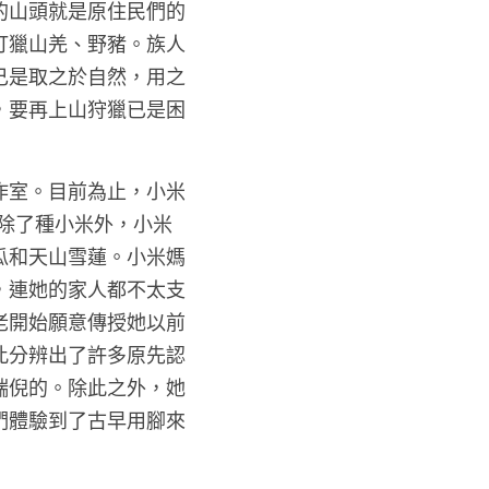
的山頭就是原住民們的
打獵山羌、野豬。族人
己是取之於自然，用之
，要再上山狩獵已是困
作室。目前為止，小米
除了種小米外，小米
瓜和天山雪蓮。小米媽
，連她的家人都不太支
老開始願意傳授她以前
此分辨出了許多原先認
端倪的。除此之外，她
們體驗到了古早用腳來