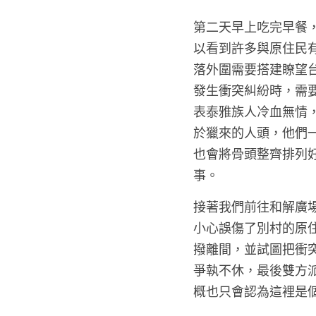
第二天早上吃完早餐
以看到許多與原住民
落外圍需要搭建瞭望
發生衝突糾紛時，需
表泰雅族人冷血無情
於獵來的人頭，他們一
也會將骨頭整齊排列
事。 
接著我們前往和解廣
小心誤傷了別村的原
撥離間，並試圖把衝
爭執不休，最後雙方
概也只會認為這裡是