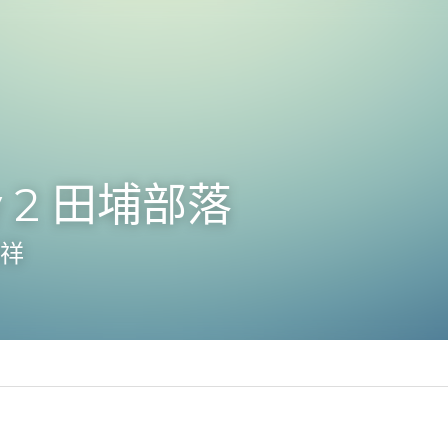
 2 田埔部落 
宏祥
讀課程 田埔小米田