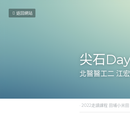
返回網站
尖石Day
北醫醫工二 江
2023年1月8日
·
2022走