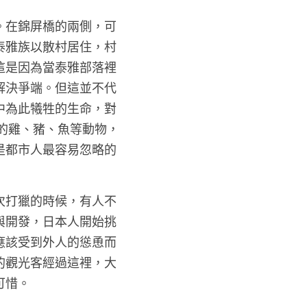
。在錦屏橋的兩側，可
泰雅族以散村居住，村
這是因為當泰雅部落裡
解決爭端。但這並不代
中為此犧牲的生命，對
肚的雞、豬、魚等動物，
是都市人最容易忽略的
次打獵的時候，有人不
與開發，日本人開始挑
應該受到外人的慫恿而
的觀光客經過這裡，大
惜。 