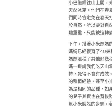
小巴繼續往山上開，
天然冰箱。他們在春
們同時會避免在春天
於自然，所以要對自
難重重，只能被迫轉變
下午，搭著小米媽媽
媽媽已經復育了40
媽媽還種了其他好幾
媽一邊請我們吃天山
持，覺得不會有成效
的種植經驗，甚至小
為是相同的品種，如
的兒子其實也在背後
幫小米脫殼的步驟，著