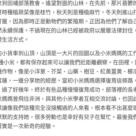
來到田埔部落教會。遙望對面的山林，在先前，那片蓊鬱
夏時種植蔬菜像是桂竹，秋天則是種植麻竹，冬天則進山
打獵，因為那時正是動物們的繁殖期。正因為他們了解自
然永續保護。不過現在的山林已經被政府以層層法律封住
生活方式。 
的小貨車到山頂，山頂是一大片的田園以及小米媽媽的工
幾種小米，都有保存起來可以讓我們近距離觀察。在田裡，
種作物，像是小洋蔥、芥菜、山藥、樹豆、紅黃薑黃、櫛
雪蓮，一邊分享她的經歷。當初小米媽媽選擇復育這條路
。過了好幾年，終於有些品種慢慢復育成功，部落裡的長
米媽媽曾飛往非洲，與其他小米學者互相交流討論，也因
果讓像我們這種完全沒接觸過的人來看，根本看不出甚麼
默默的支持她，很多勞動也是幸好有兒子在幫忙。最後我
實是一次新奇的經驗。 