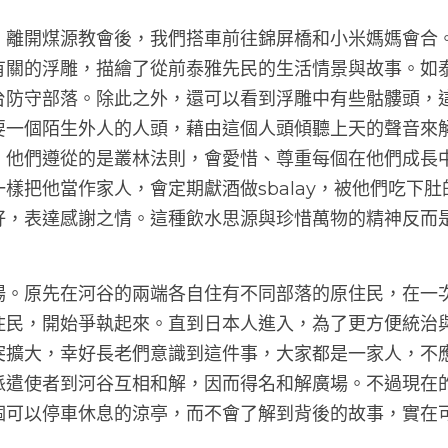
，離開煤源教會後，我們搭車前往錦屏橋和小米媽媽會合
有關的浮雕，描繪了從前泰雅先民的生活情景與故事。如
台防守部落。除此之外，還可以看到浮雕中有些骷髏頭，
要一個陌生外人的人頭，藉由這個人頭傾聽上天的聲音來
，他們遵從的是叢林法則，會愛惜、尊重每個在他們成長
樣把他當作家人，會定期獻酒做sbalay，被他們吃下
好，表達感謝之情。這種飲水思源與珍惜萬物的精神反而
場。原先在河谷的兩端各自住有不同部落的原住民，在一
住民，開始爭執起來。直到日本人進入，為了更方便統治
突擴大，幸好長老們意識到這件事，大家都是一家人，不
派遣使者到河谷互相和解，因而得名和解廣場。不過現在
個可以停車休息的涼亭，而不會了解到背後的故事，實在可