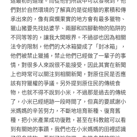
這最初的道理。而從他們所說中可以發現到，他
們對於自然環境的了解真的是從經驗的累積和傳
承出來的，像有腐爛果實的地方會有最多獵物、
獵山豬要先找姑婆芋、兩腳和四腳動物的陷阱的
不同等等的，讓我大開眼界。不過卻也因為相關
法令的限制，他們的大冰箱變成了「封冰箱」，
他們被禁止獵捕，禁止他們已經做了一輩子的事
情，對很多人來說很不能接受，因此其實在新聞
上也時常可以關注到相關新聞，對原住民是否應
該有狩獵權的爭議。另外提到原住民的傳統食
物，也就不得不說到小米，不過那是過去的傳統
了，小米已經絕跡一段時間了，但真的要感謝小
米媽媽的辛苦努力，不斷地培育新種、復育舊
種，把小米產業成功復甦，甚至在科教館可以看
到有關她的事蹟，我們也在小米媽媽的田裡認識