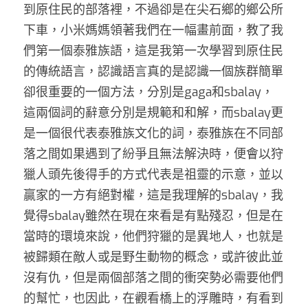
到原住民的部落裡，不過卻是在尖石鄉的鄉公所
下車，小米媽媽領著我們在一幅畫前面，教了我
們第一個泰雅族語，這是我第一次學習到原住民
的傳統語言，認識語言真的是認識一個族群簡單
卻很重要的一個方法，分別是gaga和sbalay，
這兩個詞的辭意分別是規範和和解，而sbalay更
是一個很代表泰雅族文化的詞，泰雅族在不同部
落之間如果遇到了紛爭且無法解決時，便會以狩
獵人頭先後得手的方式代表是祖靈的示意，並以
贏家的一方有絕對權，這是我理解的sbalay，我
覺得sbalay雖然在現在來看是有點殘忍，但是在
當時的環境來說，他們狩獵的是異地人，也就是
被歸類在敵人或是野生動物的概念，或許彼此並
沒有仇，但是兩個部落之間的衝突勢必需要他們
的幫忙，也因此，在觀看橋上的浮雕時，有看到