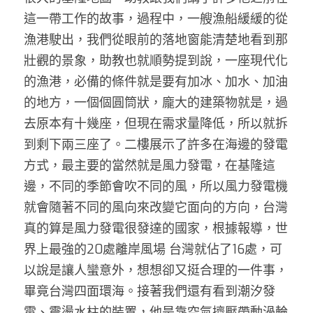
這一帶工作的故事，過程中，一艘漁船緩緩的從
漁港駛出，我們從眼前的落地窗能清楚地看到那
壯觀的景象，助教也就順勢提到說，一座現代化
的漁港，必備的條件就是要有加冰、加水、加油
的地方，一個個圓筒狀，龐大的建築物就是，過
去原本有十幾座，但現在需求量降低，所以就拆
到剩下兩三座了。二樓展示了許多在海邊的發電
方式，最主要的當然就是風力發電，在基隆這
邊，不同的季節會吹不同的風，所以風力發電機
就會隨著不同的風向來改變它面向的方向，台灣
真的算是風力發電很發達的國家，根據報導，世
界上最強的20處離岸風場 台灣就佔了16處，可
以說是讓人蠻意外，想想卻又挺合理的一件事，
畢竟台灣四面環海。接著我們還有看到潮汐發
電、震盪水柱的裝置，他是靠空氣擠壓帶動渦輪