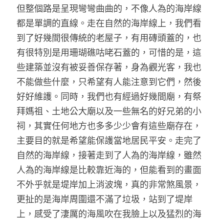
但整個路是呈現彎彎曲曲的，不像人為的海岸線
都是單調的直線。走在自然的海岸線上，我們看
到了好幾間很傳統的老屋子，有用磚頭蓋的，也
有很特別是用珊瑚礁咕咾石蓋的，可惜的是，這
些建築並沒有被妥善保存著，身為觀光客，我也
不能做些什麼，只希望有人能注意到它們，然後
好好維護。同時，我們也有經過好幾間廟，有祭
拜媽祖、土地公大廟以及一些無名的好兄弟的小
祠，其實任何地方也多多少少會有這些廟存在，
主要目的就是希望能保護當地居民平安。走完了
自然的海岸線，接著走到了人為的海岸線，雖然
人為的海岸線是比較靠近海的，但能看到的畫面
不外乎就是堤岸加上消波塊，真的非常煞風景，
更扯的是海岸周圍還不滿了垃圾，站到了堤岸
上，感受了淒厲的海風吹在我臉上以及猛烈的海