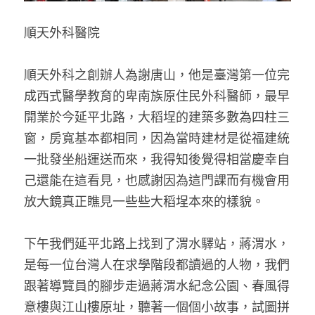
順天外科醫院 
順天外科之創辦人為謝唐山，他是臺灣第一位完
成西式醫學教育的卑南族原住民外科醫師，最早
開業於今延平北路，大稻埕的建築多數為四柱三
窗，房寬基本都相同，因為當時建材是從福建統
一批發坐船運送而來，我得知後覺得相當慶幸自
己還能在這看見，也感謝因為這門課而有機會用
放大鏡真正瞧見一些些大稻埕本來的樣貌。 
下午我們延平北路上找到了渭水驛站，蔣渭水，
是每一位台灣人在求學階段都讀過的人物，我們
跟著導覽員的腳步走過蔣渭水紀念公園、春風得
意樓與江山樓原址，聽著一個個小故事，試圖拼