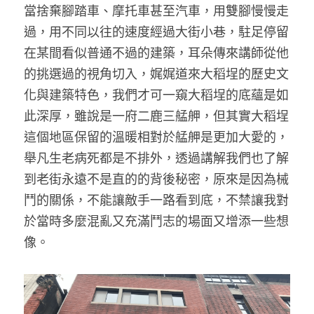
當捨棄腳踏車、摩托車甚至汽車，用雙腳慢慢走
過，用不同以往的速度經過大街小巷，駐足停留
在某間看似普通不過的建築，耳朵傳來講師從他
的挑選過的視角切入，娓娓道來大稻埕的歷史文
化與建築特色，我們才可一窺大稻埕的底蘊是如
此深厚，雖說是一府二鹿三艋舺，但其實大稻埕
這個地區保留的溫暖相對於艋舺是更加大愛的，
舉凡生老病死都是不排外，透過講解我們也了解
到老街永遠不是直的的背後秘密，原來是因為械
鬥的關係，不能讓敵手一路看到底，不禁讓我對
於當時多麼混亂又充滿鬥志的場面又增添一些想
像。 