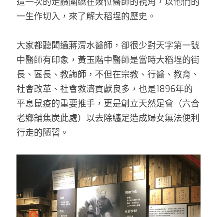
這一次的走讀圍繞在幾位醫師的視角，以他們的
一生作切入，來了解大稻埕的歷史。 
大家都聽聞過蔣渭水醫師，卻很少對天字第一號
中醫師有印象，黃玉階中醫師是當時大稻埕的街
長、區長、教誨師，不但在宗教、行醫、教育、
社會改革、社會救濟貢獻良多，也是1896年的
平息鼠疫的重要推手，更是創立天然足會（六合
老鄉舖焦炭此處）以去除纏足造成婦女無法便利
行走的陋習。 