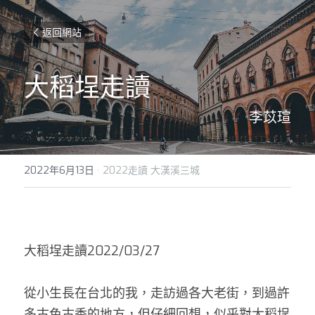
返回網站
大稻埕走讀
李苡瑄
2022年6月13日
·
2022走讀 大漢溪三城
大稻埕走讀2022/03/27 
從小生長在台北的我，走訪過各大老街，到過許
多古色古香的地方，但仔細回想，似乎對大稻埕