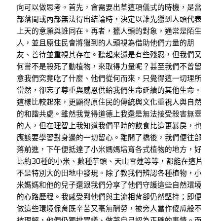
向可以做思考。首先，會需要出草這項儀式的時機，是當
部落間或內部無法得出結論時，決定以誰先獵到人頭代表
上天的意願與誰同在。再者，獵人頭的對象，通常是陌生
人，並且原住民會將獵到的人頭視為借助他們力量的朋
友、善待並重視其存在。聽起來還是有些殘忍，但我們又
何嘗不是殺死了動植物，來取得力量呢？甚至我們不曾留
意我們究竟吃了什麼、他們從何而來，只覺得這一切理所
當然，卻忘了尊重與感恩供給我們生命延續的其他生命。
這樣比較起來，更顯得原住民的傳統與文化重視人與自然
的和諧共處。雖然我覺得道德上我還是無法接受殺害無辜
的人，但在理智上我知道我們平時的飲食比這更暴戾，也
應該要學習對身邊的一切留心。離開了橋後，我們便往部
落前進，下午便抵達了小米媽媽培育各式植物的地方，好
比約30種的小米、數種芋頭、天山雪蓮等等，都能在這片
不是特別大的田地中發現。除了教我們辨認各種植物，小
米媽媽和他的兒子還跟我們分享了他們守護這些自然環境
的心路歷程。我感受到他們與主流相背卻仍然堅持；即便
做這些環境保育既辛苦又毫無酬勞，被旁人當作傻瓜般不
被理解，他們仍獨排眾議、做著自己認為正確的事情。而