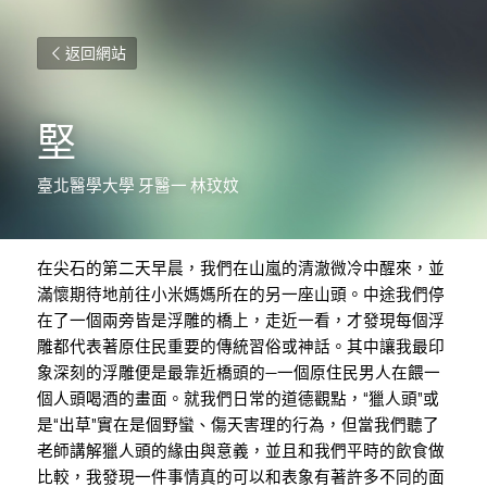
返回網站
堅
臺北醫學大學 牙醫一 林玟妏
在尖石的第二天早晨，我們在山嵐的清澈微冷中醒來，並
滿懷期待地前往小米媽媽所在的另一座山頭。中途我們停
在了一個兩旁皆是浮雕的橋上，走近一看，才發現每個浮
雕都代表著原住民重要的傳統習俗或神話。其中讓我最印
象深刻的浮雕便是最靠近橋頭的—一個原住民男人在餵一
個人頭喝酒的畫面。就我們日常的道德觀點，“獵人頭”或
是“出草”實在是個野蠻、傷天害理的行為，但當我們聽了
老師講解獵人頭的緣由與意義，並且和我們平時的飲食做
比較，我發現一件事情真的可以和表象有著許多不同的面