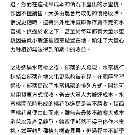
選。然而在這樣高成本的情況下產出的水蜜桃，
卻因不擅銷售，大多由農會用較低的價格收購，
情況更糟時，還得另外租冷藏庫保存賣不完的水
蜜桃。供過於求之下，甚至於每年都有大量水蜜
桃因些微小瑕疵被隨意拋置在地，傾注了大量心
力種植卻無法得到預期中的收益。
之後透過水蜜桃之夜，部落的人發現，水蜜桃行
銷結合部落在地文化更能夠被看見。在觀摩學習
過後，部落更改了水蜜桃架的排列方式，開始可
以用貨車方式採收，省去大量人力搬運成本。水
蜜桃開花時形成的桃花隧道更是美不勝收，鎮西
堡桃花祭便由此而來。雖無奈最後不敵龐大成本
消耗以及產品競爭，鎮西堡部落不得已停作水蜜
桃，試著轉型種植有機奇異果，但過程中不斷學