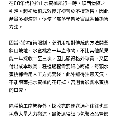
在80年代拉拉山水蜜桃風行一時，鎮西堡隨之
引進。起初種植成效良好卻苦於不擅銷售，因此
產量多卻滯銷，促使了部落學習及嘗試各種銷售
方法。
因當時的技術限制，必須用相對傳統的方法開墾
斜山坡地。水蜜桃為一年產作物，不比其他蔬果
能一年採收二至三次，因此顯得格外珍貴。又因
付出成本較高，種植過程需要細心呵護，每顆水
蜜桃都需用人工方式套袋。此外還得注意天氣，
不能讓雨把水蜜桃的花打掉，否則會影響水蜜桃
的口感。
除種植工序繁複外，採收完的運送過程往往也需
耗費大量人力搬運，最後還得細心包裝及品管篩