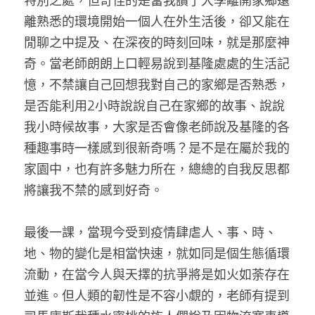
特別之處，但奇怪的是當我讀了大學離開家鄉遠
離熟悉的環境開始一個人在外生活後，卻又能在
閒聊之中提及、在深夜的時刻回味，就是那麼神
奇。
當老師朗朗上口輕易說到基隆處處的生活記
憶，不禁讓自己回想
我對自己的家鄉是否熟悉，
是否能利用2小時說說自己在家鄉的故事
、
說說
我小時候故事，大家是否會像老師說及基隆的各
種趣事時一樣感到很新奇嗎？是不是在屬於我的
家園中，也有許多魅力所在，
總總的自我反思都
將讓我不禁的感到好奇。 
最後一課，當現今受到疫情肆虐人、事、時、
地、物的變化是相當快速，就如同是個生態循環
流動，在當今人與天擇的抗爭將是如火如荼存在
並進。但人類的韌性是不容小覷的，老師有提到