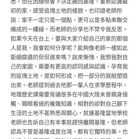
悉，但在因緣際會下決定搬回基隆，重新認識最
初的家，感受這塊土地的樣貌，也印證老師所
說：家不一定只是一個點，更可以是多點串聯交
織成的一縷線。而老師的分享也不禁令我反思，
如果今天在台上，要與大家介紹自己的家的那個
人是我，我會如何分享呢？能夠像老師一樣如此
鉅細靡遺的侃侃道來嗎？說來慚愧，我想我對自
己的家園，需要有更高的認同感與認識，孕育我
的這塊土地，是如何形成、把一部分的我給塑造
出來。老師提到過去他那一輩人在求學歷程中，
地理歷史課需要背誦很多在中國大陸未曾親身接
觸、親眼看過的複雜知識，相對的卻對自己腳下
生活的土地不甚熟悉與關心，就連基隆當地學校
老師也告訴自己有本事就趕快離開基隆，但老師
認為不管是基隆或是台灣，都有它獨特的美。也