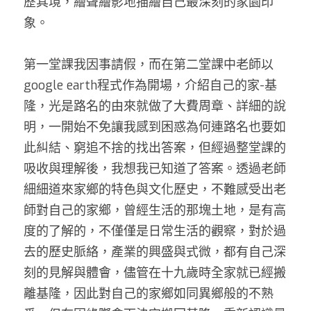
歷其境，繪聲繪影地描繪自己最深刻的家園印
象。 
第一堂課我因事請假，而在第二堂課中老師以
google earth程式作為開場，介紹自己的家-基
隆，光是路名的由來就做了大費周章、詳細的說
明，一開始不免讓我感到困惑為何連路名也要如
此糾結、窮追不捨的找出答案，但經過整堂課的
吸收與理解後，我想我已知道了答案。透過老師
細細道來家鄉的特色與文化歷史，不難感受出老
師對自己的家鄉，曾經生活的那塊土地，是有高
度的了解的，不僅僅是日常生活的觀察，對於過
去的歷史脈絡，產業的興盛與式微，都有自己深
刻的見解與體會，儘管在十九歲時全家就已經搬
離基隆，因此對自己的家鄉如同異鄉般的不熟