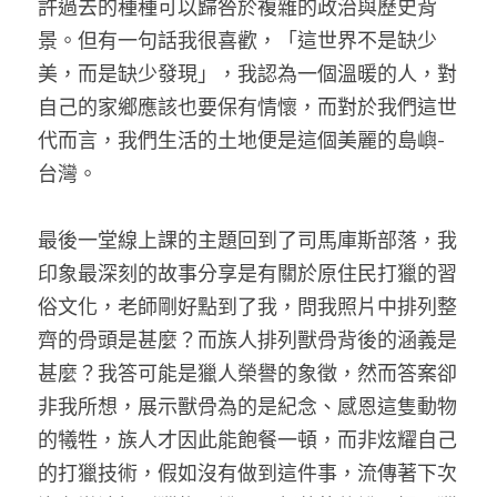
許過去的種種可以歸咎於複雜的政治與歷史背
景。但有一句話我很喜歡，「這世界不是缺少
美，而是缺少發現」，我認為一個溫暖的人，對
自己的家鄉應該也要保有情懷，而對於我們這世
代而言，我們生活的土地便是這個美麗的島嶼-
台灣。 
最後一堂線上課的主題回到了司馬庫斯部落，我
印象最深刻的故事分享是有關於原住民打獵的習
俗文化，老師剛好點到了我，問我照片中排列整
齊的骨頭是甚麼？而族人排列獸骨背後的涵義是
甚麼？我答可能是獵人榮譽的象徵，然而答案卻
非我所想，展示獸骨為的是紀念、感恩這隻動物
的犧牲，族人才因此能飽餐一頓，而非炫耀自己
的打獵技術，假如沒有做到這件事，流傳著下次