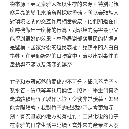
物來源，更是泰雅人賴以生存的來源。特別是觀
察月亮的變化來培育與採收香菇，所以泰雅族人
對環境之間的交互作用相當敏感，他們知道在什
麼時機做出什麼樣的行為，對環境的傷害最小又
能得到最好的效果。林務局對部落居民的待遇甚
是蠻橫，國家背後的殖民霸權，讓無辜的人白白
犧牲，在老師訴說的口吻當中，流露出對事件的
激動與不滿以及滿滿的無奈。 
竹子和泰雅部落的關係密不可分，舉凡蓋房子、
製水管、編織等等利用價值，照片中學生們實際
走讀體驗用竹子製作水管，令我非常羨慕，如果
能實際體會，我對竹子的感想說不定會更加深
刻。有泰雅族的地方就有桂竹，工具化後的竹子
在泰雅的日常生活中延續，當外來的產業滲入泰