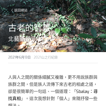
返回網站
古老的智慧
北藝新媒三 胡貽斐
2021年6月13日
·
2021山之行紀錄
人與人之間的關係細膩又複雜，更不用說族群與
族群之間，但是族人流傳下來古老的相處之道，
卻是很簡單的一句話、一個道理：「
Sbalay：尋
找真相
」。這次我想針對「個人」來隨抒發一些
想法。