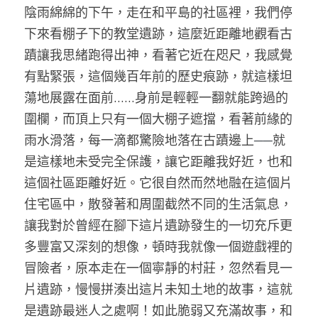
陰雨綿綿的下午，走在和平島的社區裡，我們停
下來看棚子下的教堂遺跡，這麼近距離地觀看古
蹟讓我思緒跑得出神，看著它近在咫尺，我感覺
有點緊張，這個幾百年前的歷史痕跡，就這樣坦
蕩地展露在面前……身前是輕輕一翻就能跨過的
圍欄，而頂上只有一個大棚子遮擋，看著前緣的
雨水滑落，每一滴都驚險地落在古蹟邊上
──
就
是這樣地未受完全保護，讓它距離我好近，也和
這個社區距離好近。它很自然而然地融在這個片
住宅區中，散發著和周圍截然不同的生活氣息，
讓我對於曾經在腳下這片遺跡發生的一切充斥更
多豐富又深刻的想像，頓時我就像一個遊戲裡的
冒險者，原本走在一個寧靜的村莊，忽然看見一
片遺跡，慢慢拼湊出這片未知土地的故事，這就
是遺跡最迷人之處啊！如此脆弱又充滿故事，和