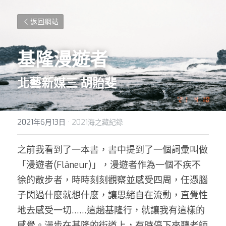
返回網站
基隆漫遊者
北藝新媒三 胡貽斐
2021年6月13日
·
2021海之藏紀錄
之前我看到了一本書，書中提到了一個詞彙叫做
「漫遊者(Flâneur)」，漫遊者作為一個不疾不
徐的散步者，時時刻刻觀察並感受四周，任憑腦
子閃過什麼就想什麼，讓思緒自在流動，直覺性
地去感受一切……這趟基隆行，就讓我有這樣的
感覺。漫步在基隆的街道上，有時停下來聽老師