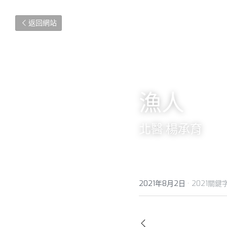
返回網站
漁人
北醫 楊承育
2021年8月2日
·
2021關鍵
ㄑ　　