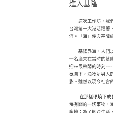
進入基隆
　　這次工作坊，我
台灣第一大港活躍著
流。「海」便與基隆
　　基隆靠海，人們
一名漁夫在當時的基
迎來最熱鬧的時刻--
氛圍下，漁獲是男人
影。雖然以現今社會
 　　在那樣環境下成長的小孩，從小便對海有了深刻印象。談論漁業、吃海料，生活周遭充斥著與
海有關的一切事物，
腹地；為了解決生活