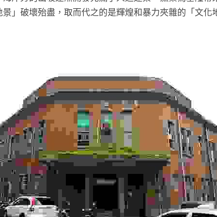
地景」破壞殆盡，取而代之的是輝煌和暴力夾雜的「文化