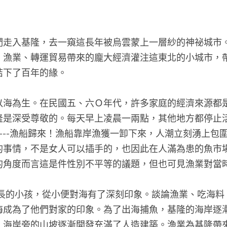
們走入基隆，去一窺這長年被烏雲蒙上一層紗的神祕城市
，漁業、轉運貿易帶來的龐大經濟灌注這東北的小城市，
結下了百年的緣。
以海為生。在民國五、六Ｏ年代，許多家庭的經濟來源都
隆是深受尊敬的。每天早上凌晨一兩點，其他地方都停止
-----漁船歸來！漁船靠岸漁獲一卸下來，人潮立刻湧上
的事情，不是女人可以插手的，也因此在人滿為患的魚市
的角度而言這是件性別不平等的議題，但也可見漁業對當
海成為了他們對家的印象。為了出海捕魚，基隆的海岸逐
，海岸旁的山坡逐漸開發充滿了人造建築。漁業為基隆帶