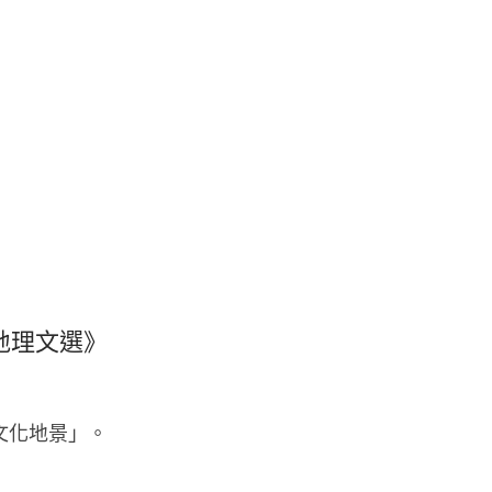
地理文選》
文化地景」。