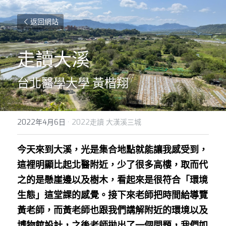
返回網站
走讀大溪
台北醫學大學 黃楷翔
2022年4月6日
·
2022走讀 大漢溪三城
今天來到大溪，光是集合地點就能讓我感受到，
這裡明顯比起北醫附近，少了很多高樓，取而代
之的是懸崖邊以及樹木，看起來是很符合「環境
生態」這堂課的感覺。接下來老師把時間給導覽
黃老師，而黃老師也跟我們講解附近的環境以及
博物館設計，之後老師拋出了一個問題，我們如