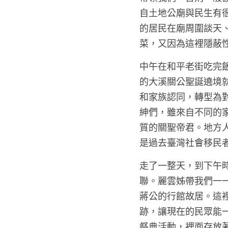
自土地公廟與民生有
的居民在廟周圍談天
菜，又因為這裡隱蔽
中午在和平老街吃完
的大溪關公聖誕遶境
和家族認同，轉型為
紳們，雖來自不同的
質的關聖帝君。地方
是過去臺灣社會移民
走了一整天，到下午
聯。麗雲姊帶我們一
蔣公的行館故居。這
跡，讓現在的民眾能
祭典活動，裡面存放