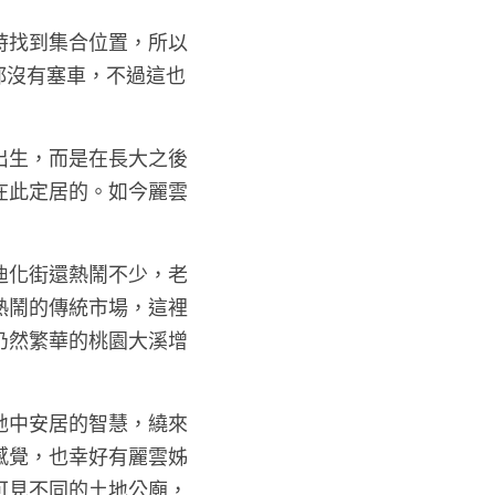
時找到集合位置，所以
都沒有塞車，不過這也
出生，而是在長大之後
在此定居的。如今麗雲
迪化街還熱鬧不少，老
熱鬧的傳統市場，這裡
仍然繁華的桃園大溪增
地中安居的智慧，繞來
感覺，也幸好有麗雲姊
可見不同的土地公廟，