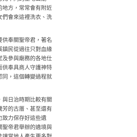
的地方，常常會有附近
女們會來這裡洗衣、洗
要供奉關聖帝君，著名
溪鎮民從過往只對血緣
堂及參與廟務的各地仕
而供奉具商人守護神特
認同，這個轉變過程就
，與日治時期比較有關
騰芳的古厝、甚至還有
也致力保存好這些遺
關聖帝君舉辦的遶境與
能讓當地人產生更多對