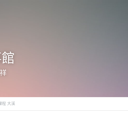
事館
宏祥
課程 大溪