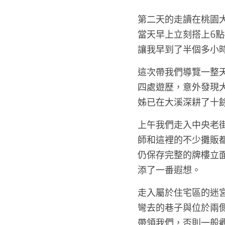
第二天的走讀在桃園
當天早上立刻搭上6
讓我早到了半個多小時
這次帶我們導覽一整
四處遊歷，意外發現
姊已在大溪深耕了十
上午我們走入中央老
師和這裡的不少攤販
仍保存完整的牌樓立
添了一番遐想。 
走入屬於住宅區的迷
彎去的巷子與位於兩
帶領我們，否則一般