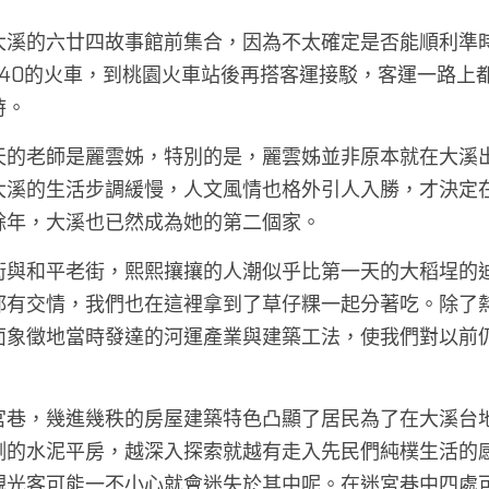
大溪的六廿四故事館前集合，因為不太確定是否能順利準
點40的火車，到桃園火車站後再搭客運接駁，客運一路上
。 
天的老師是麗雲姊，特別的是，麗雲姊並非原本就在大溪
大溪的生活步調緩慢，人文風情也格外引人入勝，才決定
餘年，大溪也已然成為她的第二個家。 
街與和平老街，熙熙攘攘的人潮似乎比第一天的大稻埕的
都有交情，我們也在這裡拿到了草仔粿一起分著吃。除了
面象徵地當時發達的河運產業與建築工法，使我們對以前
宮巷，幾進幾秩的房屋建築特色凸顯了居民為了在大溪台
側的水泥平房，越深入探索就越有走入先民們純樸生活的
觀光客可能一不小心就會迷失於其中呢。在迷宮巷中四處