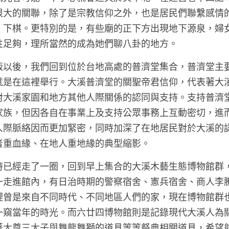
很大的關聯，除了是宗教信仰之外，也是居民們聯繫感情
、下棋。更特別的是，有些廟的正下方出現地下源泉，婦
性足夠，理所當然的成為她們聊八卦的地方。 
飯以後，我們回到位於台地高處的普濟堂集合，普濟堂主
就是在這裡舉行。大溪普濟堂的關聖帝君信仰，代表著大
對大溪家園和地方其他人際關係的認同與支持。支持普濟
家族，但因各自在事業上及支持公眾事務上互動密切，進
人際脈絡因而更加緊密，同時加深了在地居民對於大溪的
者重血緣、在地人重地緣的典型縮影。 
時已經走了一圈，回到早上集合的大溪木藝生態博物館群
一走進館內，有日治時期的警察宿舍、憲兵宿舍、商人李
裡曾是來自不同時代、不同地區人們的家，現在博物館群
一窺當年的時光。而六廿四博物館則是記錄現代大溪人為
著大尊三太子與舞龍舞獅的道具等等祭典相關道具，希望