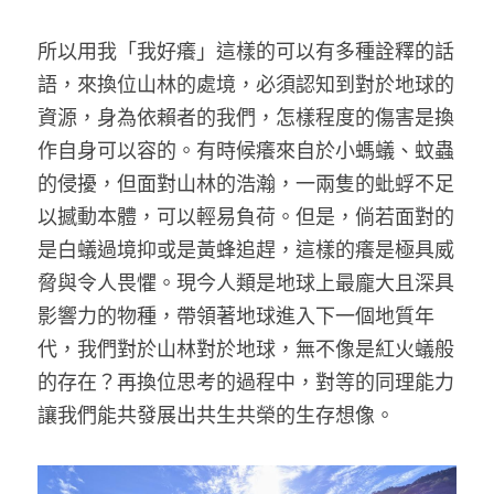
所以用我「我好癢」這樣的可以有多種詮釋的話
語，來換位山林的處境，必須認知到對於地球的
資源，身為依賴者的我們，怎樣程度的傷害是換
作自身可以容的。有時候癢來自於小螞蟻、蚊蟲
的侵擾，但面對山林的浩瀚，一兩隻的蚍蜉不足
以撼動本體，可以輕易負荷。但是，倘若面對的
是白蟻過境抑或是黃蜂追趕，這樣的癢是極具威
脅與令人畏懼。現今人類是地球上最龐大且深具
影響力的物種，帶領著地球進入下一個地質年
代，我們對於山林對於地球，無不像是紅火蟻般
的存在？再換位思考的過程中，對等的同理能力
讓我們能共發展出共生共榮的生存想像。