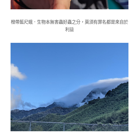
橙帶藍尺蛾．生物本無害蟲好蟲之分，莫須有罪名都是來自於
利益