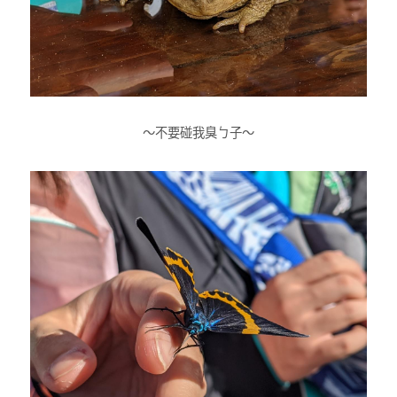
～不要碰我臭ㄅ子～