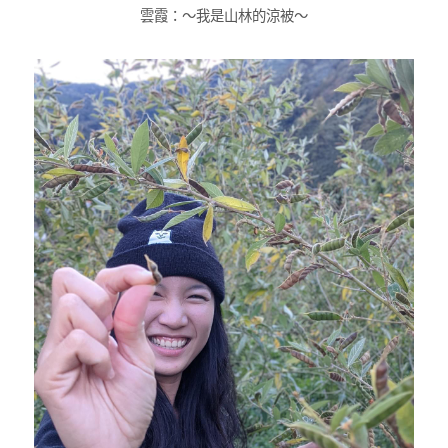
雲霞：～我是山林的涼被～