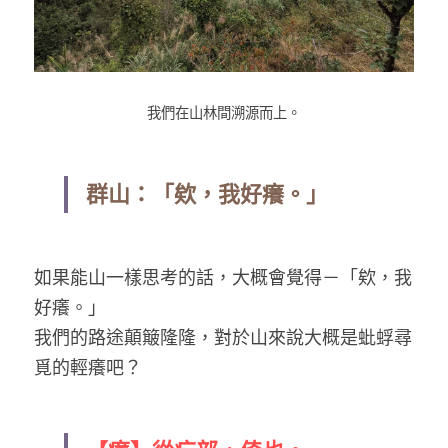
我們在山林間溯源而上。
群山：「欸，我好癢。​」
如果能山一樣思考的話，大概會覺得－「欸，我
好癢。」
我們的路途顛簸隆隆，對於山來說大概是蚍蜉尋
覓的輕癢吧？