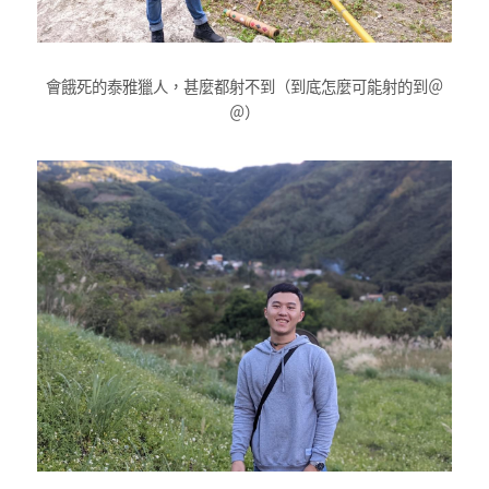
會餓死的泰雅獵人，甚麼都射不到（到底怎麼可能射的到＠
＠）