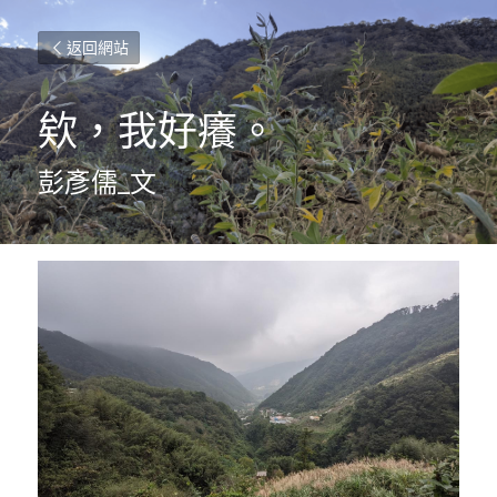
返回網站
欸，我好癢。
彭彥儒_文