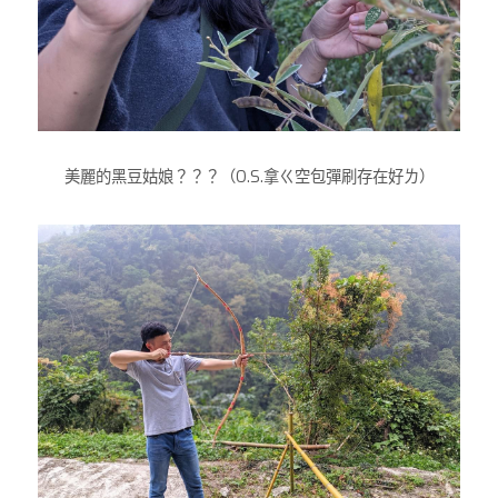
美麗的黑豆姑娘？？？（O.S.拿ㄍ空包彈刷存在好ㄌ）