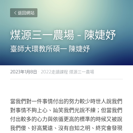
返回網站
煤源三一農場 - 陳婕妤
臺師大環教所碩一 陳婕妤
2023年1月8日
·
2022走讀課程 煤源三一農場
當我們對一件事情付出的努力較少時世人說我們
對事情不夠上心、訕笑我們光說不練；但當我們
付出較多的心力與依循更高的標準的時候又被說
我們傻、好高騖遠、沒有自知之明、終究會發現