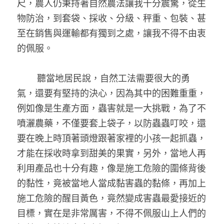
尺，農人仍秉持著自然農法讓我十分震驚，從生
物防治，到套袋、採收、分級、秤重、包裝、甚
至在銷售與運輸都有獨到之處，讓我不得不由衷
的佩服。 
­­­­­        聽當地居民說，自然工法需要很大的勇
氣，還要有堅持的決心，因為其中的困難重重，
例如像是生產方面，蟲害就是一大挑戰，為了不
噴灑農藥，­­­­­­不僅要套上袋子，以防蟲蟲叮咬，還
要在晚上時頂著頭燈跟著家裡的小孩一起抓蟲，
才能在採收時拿到甜美的果實，另外，當地人再
利用產品也十分有趣，像是施工危險的圍條背後
的黏性，竟被當地人當成黏害蟲的黏條，再加上
施工危險的醒目黃色，竟然變成害蟲最愛接近的
目標，實在是非常厲害，不得不佩服山上人們的