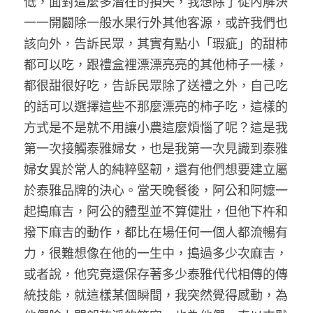
低，面對這麼多潛在的損失，我想除了從內解決
一一開闢除一般水果行外其他客源，或許我們也
該向外，告訴民眾，其實有點小「瑕疵」的甜柿
都可以吃，跟禮盒裡漂漂亮亮的其他柿子一樣，
都很甜很好吃，告訴民眾除了送禮之外，自己吃
的話可以選擇這些不那麼漂亮的柿子吃，這樣的
方式是不是就不用讓小農這麼煩惱了呢？這是我
第一次接觸泰雅婦女，也是我第一次見識到泰雅
婦女異於常人的純粹堅韌，還有他們想要建立屬
於泰雅品牌的決心。當天晚餐後，阿公和阿嬤一
起搗麻吉，阿公的體型並不算健壯，但他下杵和
撥下麻吉的動作，都比在場任何一個人都流暢有
力，很難想像在他的一生中，搗過多少次麻吉，
或者說，他究竟還保存著多少泰雅代代相傳的傳
統技能，就這樣某個瞬間，我突然覺得感動，為