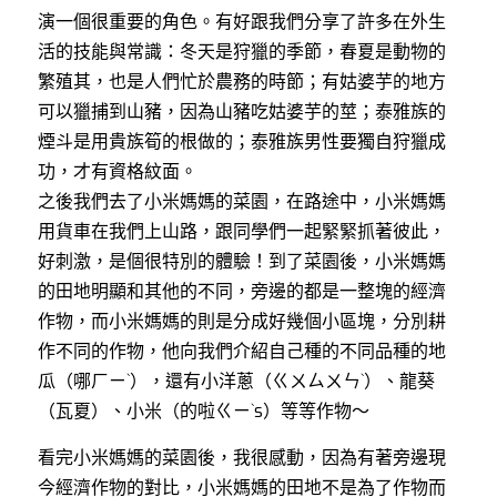
演一個很重要的角色。有好跟我們分享了許多在外生
活的技能與常識：冬天是狩獵的季節，春夏是動物的
繁殖其，也是人們忙於農務的時節；有姑婆芋的地方
可以獵捕到山豬，因為山豬吃姑婆芋的莖；泰雅族的
煙斗是用貴族筍的根做的；泰雅族男性要獨自狩獵成
功，才有資格紋面。
之後我們去了小米媽媽的菜園，在路途中，小米媽媽
用貨車在我們上山路，跟同學們一起緊緊抓著彼此，
好刺激，是個很特別的體驗！到了菜園後，小米媽媽
的田地明顯和其他的不同，旁邊的都是一整塊的經濟
作物，而小米媽媽的則是分成好幾個小區塊，分別耕
作不同的作物，他向我們介紹自己種的不同品種的地
瓜（哪ㄏㄧˋ），還有小洋蔥（ㄍㄨㄙㄨㄣˋ）、龍葵
（瓦夏）、小米（的啦ㄍㄧˋs）等等作物～
看完小米媽媽的菜園後，我很感動，因為有著旁邊現
今經濟作物的對比，小米媽媽的田地不是為了作物而