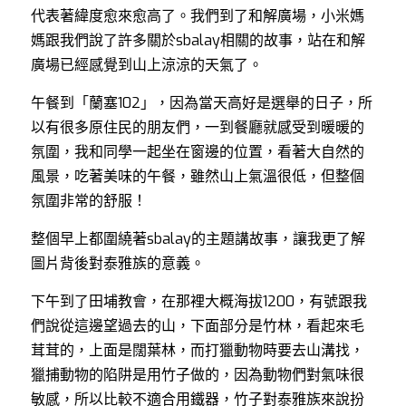
代表著緯度愈來愈高了。我們到了和解廣場，小米媽
媽跟我們說了許多關於sbalay相關的故事，站在和解
廣場已經感覺到山上涼涼的天氣了。
午餐到「蘭塞102」，因為當天高好是選舉的日子，所
以有很多原住民的朋友們，一到餐廳就感受到暖暖的
氛圍，我和同學一起坐在窗邊的位置，看著大自然的
風景，吃著美味的午餐，雖然山上氣溫很低，但整個
氛圍非常的舒服！
整個早上都圍繞著sbalay的主題講故事，讓我更了解
圖片背後對泰雅族的意義。
下午到了田埔教會，在那裡大概海拔1200，有號跟我
們說從這邊望過去的山，下面部分是竹林，看起來毛
茸茸的，上面是闊葉林，而打獵動物時要去山溝找，
獵捕動物的陷阱是用竹子做的，因為動物們對氣味很
敏感，所以比較不適合用鐵器，竹子對泰雅族來說扮