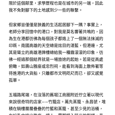
限於這個鄰里，求學歷程也是在城市的另一端，因此
我不免對腳下的土地感到少一些的聯繫。
但家鄉豈僅僅是狹義的生活起居腳下一隅？事實上，
老師分享回憶中的港口，對我是莫名響著共鳴的，因
為生在港都彷彿為每個孩子都烙上了一個無法抹滅的
印既。南國高雄的天空總是炫目的湛藍，但港邊，尤
其是聳立的高雄港牌樓總給我一種霧濛濛的印象，彷
彿一經過那個結界就是一場旅途的起始。若是從高處
俯瞰，如壽山雅座或忠烈祠，能看到海面上散佈著等
待進港的大貨船，只離都市文明咫尺而已，卻又感覺
孤單。
五福路尾端，在沒落的舊堀江商圈附近佇立著以現代
來說很奇特的店家——竹籠店。萬先蒸籠、永昌號，堆
積在騎樓層層疊疊的竹籃和蒸籠、甚至少見的浴桶，