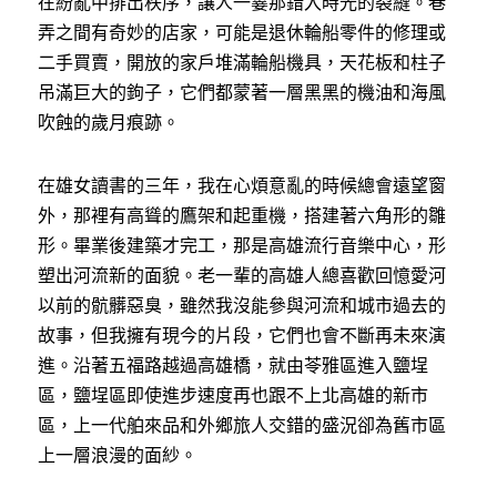
在紛亂中排出秩序，讓人一霎那錯入時光的裂縫。巷
弄之間有奇妙的店家，可能是退休輪船零件的修理或
二手買賣，開放的家戶堆滿輪船機具，天花板和柱子
吊滿巨大的鉤子，它們都蒙著一層黑黑的機油和海風
吹蝕的歲月痕跡。
在雄女讀書的三年，我在心煩意亂的時候總會遠望窗
外，那裡有高聳的鷹架和起重機，搭建著六角形的雛
形。畢業後建築才完工，那是高雄流行音樂中心，形
塑出河流新的面貌。老一輩的高雄人總喜歡回憶愛河
以前的骯髒惡臭，雖然我沒能參與河流和城市過去的
故事，但我擁有現今的片段，它們也會不斷再未來演
進。沿著五福路越過高雄橋，就由苓雅區進入鹽埕
區，鹽埕區即使進步速度再也跟不上北高雄的新市
區，上一代舶來品和外鄉旅人交錯的盛況卻為舊市區
上一層浪漫的面紗。