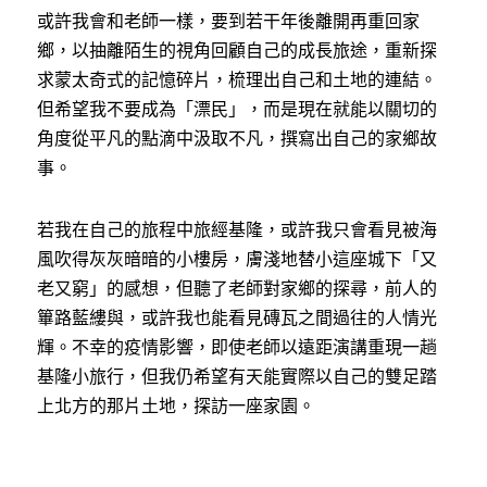
或許我會和老師一樣，要到若干年後離開再重回家
鄉，以抽離陌生的視角回顧自己的成長旅途，重新探
求蒙太奇式的記憶碎片，梳理出自己和土地的連結。
但希望我不要成為「漂民」，而是現在就能以關切的
角度從平凡的點滴中汲取不凡，撰寫出自己的家鄉故
事。
若我在自己的旅程中旅經基隆，或許我只會看見被海
風吹得灰灰暗暗的小樓房，膚淺地替小這座城下「又
老又窮」的感想，但聽了老師對家鄉的探尋，前人的
篳路藍縷與，或許我也能看見磚瓦之間過往的人情光
輝。不幸的疫情影響，即使老師以遠距演講重現一趟
基隆小旅行，但我仍希望有天能實際以自己的雙足踏
上北方的那片土地，探訪一座家園。