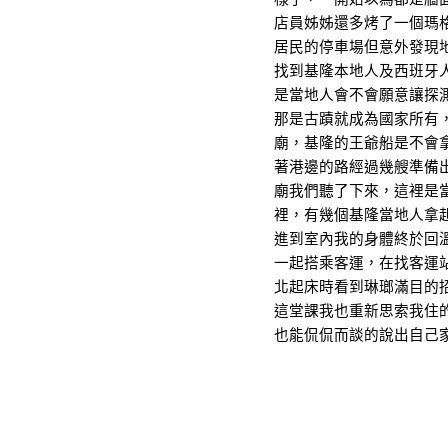
店員姊姊還多烤了一個瑪
居民的停車場但意外發現
找到基隆本地人及西班牙
是當地人會不會願意讓探
那是古蹟就成為國家所有
廟，基隆的王爺船是不會
著港邊的路經過幾艘準備出海
廟我們聽了下來，這裡是
裡，有幾個基隆當地人拿
進到室內我的身體終於回
一起搭乘客運，在找客運
北起床時看到琳瑯滿目的
這堂課我也重新思索我住
也能侃侃而談的說出自己