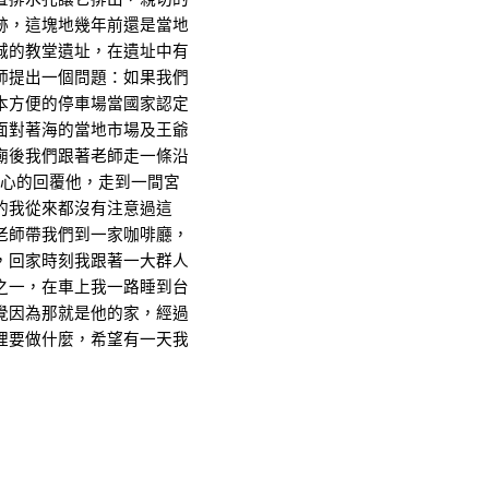
跡，這塊地幾年前還是當地
城的教堂遺址，在遺址中有
師提出一個問題：如果我們
本方便的停車場當國家認定
面對著海的當地市場及王爺
廟後我們跟著老師走一條沿
也開心的回覆他，走到一間宮
的我從來都沒有注意過這
老師帶我們到一家咖啡廳，
，回家時刻我跟著一大群人
之一，在車上我一路睡到台
覺因為那就是他的家，經過
裡要做什麼，希望有一天我