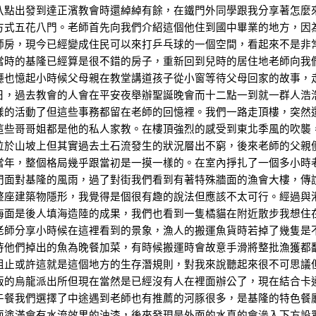
八點出發到達正濱教會時還綽綽有餘，在鐵門外同學跟我分享著怎麼
方式五花八門。老師首先向我們介紹這個他住到國中畢業的地方，因
師房，現今已經變成住民可以來打乒乓球的一個空間，看起來不是非
當時的基隆已經算是很不錯的房子，重新回到兒時的居住地老師向我
廳也憶起小時候父母親在教堂講道孩子從小窗等待父母回家的故事，
日，過去教會的人會在平安夜舉辦聖誕晚會而十二點一到就一群人浩
樣的活動了但這些事務都留在老師的回憶裡。我們一路走頂樓，突然
這些哥哥姐都是他的私人家教。在樓頂強烈的感受到東北季風的吹襲
位於山坡上但其實過去土石流發生的狀況層出不窮，後來老師的父親
當年，整個格局幾乎跟當初是一摸一樣的。在室內掙扎了一個多小時
門面對基隆的風雨，過了對街我們看到有著特殊牆面的漁會大樓，傳
整座建築物隱形，我覺得是個很有趣的說法但應該不太可行。經過與
海面是後人填海造陸的成果，我們也看到一隻橘貓在附近散步我想住
老師分享小時候在這裡看到的景象，漁人的搬運魚貨時若掉了幾隻是
待他們掉出的魚為晚餐加菜，有時候搬運時會故意手滑將整批漁獲都
阻止或許這就是這個地方的生存潛規則，對我來說聽起來很不可思議
版的烏龍派出所但現在當然是已經沒有人在裡面辦公了，現在結合卡
午餐我們選擇了中途遇到老師也有推薦的河豚很多，是基隆的特色餐
面塗滿會有水流效果的油漆，後來發現是外面的水真的會滲入下方設