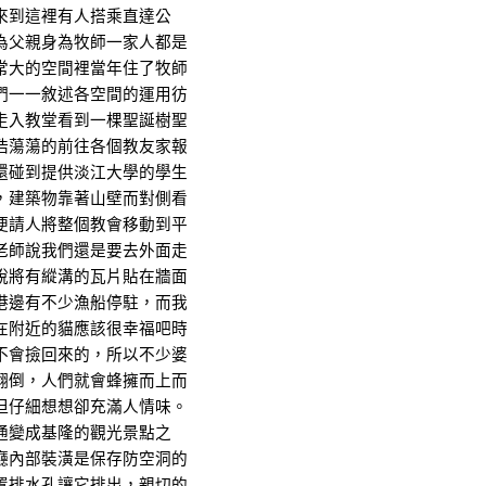
來到這裡有人搭乘直達公
為父親身為牧師一家人都是
常大的空間裡當年住了牧師
們一一敘述各空間的運用彷
走入教堂看到一棵聖誕樹聖
浩蕩蕩的前往各個教友家報
還碰到提供淡江大學的學生
，建築物靠著山壁而對側看
便請人將整個教會移動到平
老師說我們還是要去外面走
說將有縱溝的瓦片貼在牆面
港邊有不少漁船停駐，而我
在附近的貓應該很幸福吧時
不會撿回來的，所以不少婆
翻倒，人們就會蜂擁而上而
但仔細想想卻充滿人情味。
通變成基隆的觀光景點之
廳內部裝潢是保存防空洞的
置排水孔讓它排出，親切的