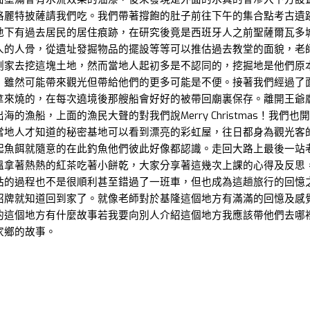
格麗特披薩請我們吃。我們帶著撐飽的肚子前往下午的集合點考古遺
地下有過去居民的居住痕跡，在研究後竟是西班牙人之前聖薩爾瓦多
人的人骨，從遺址發掘物品的擺設等等可以推估過去教堂的面貌，老
測家去挖這塊土地，然而當地人起初多是不認同的，挖掘地是他們原
，雖然可能帶來觀光但帶給他們的更多可能是不便。接著我們經過了
拿來燒的，在每次遶境後那艘船會好好的被帶回廟裏保存。離開王爺
的漁船，上面的漁民大聲的對我們說Merry Christmas！我們
當地人才知道的秘密基地可以看到漂亮的彩虹屋，往日都身為觀光客
起魚餌就隨意的在此釣魚他們彼此好像都認識。走回大路上最後一站
溫拿著熱熱的紅茶吃著小餅乾，大家分享著這幾次上課的心得及反思
站的過程也不是很順利甚至錯過了一班車，但也成為這趟旅行的回憶
招牌就知道回到家了。就像老師對於基隆這個地方有滿滿的回憶及感
的這個地方有什麼故事若我要向別人介紹這個地方我應該帶他們去哪
家鄉的故事。