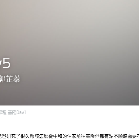
y5
/郭芷蓁
課程 基隆Day1
爸爸研究了很久應該怎麼從中和的住家前往基隆但都有點不順路需要