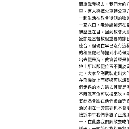
開車載我過去，我們大約
車、有人選擇火車轉公車
一起生活在教會後側的牧
一家六口，老師說到這在
彿歷歷在目。回到教會大
誕節是基督教很重要的節
佳音，但現在早已沒有這
的租屋處老師提到小時候
出去便是海，教會曾經是
地上所以即便位置不同於
走，大家全副武裝走出大
在飛機從上面經過可以讓
們走過的地方過去其實是
不時就有魚可以撿來吃。
婆媽媽會跟在他們後面等
漁民則在一旁罵卻也不會
接近中午我們參觀了正濱
一，在此處我們解散去吃
樣子，一開始以為都是牆