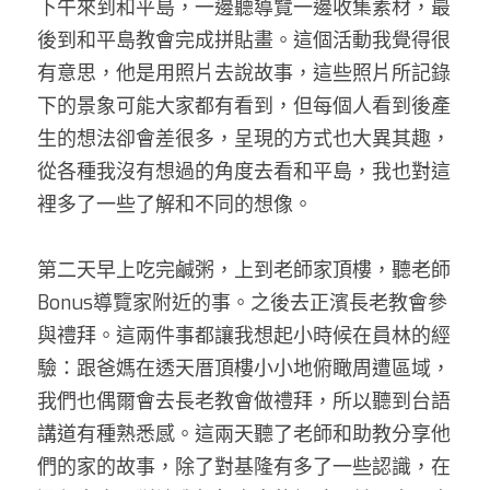
下午來到和平島，一邊聽導覽一邊收集素材，最
後到和平島教會完成拼貼畫。這個活動我覺得很
有意思，他是用照片去說故事，這些照片所記錄
下的景象可能大家都有看到，但每個人看到後產
生的想法卻會差很多，呈現的方式也大異其趣，
從各種我沒有想過的角度去看和平島，我也對這
裡多了一些了解和不同的想像。
第二天早上吃完鹹粥，上到老師家頂樓，聽老師
Bonus導覽家附近的事。之後去正濱長老教會參
與禮拜。這兩件事都讓我想起小時候在員林的經
驗：跟爸媽在透天厝頂樓小小地俯瞰周遭區域，
我們也偶爾會去長老教會做禮拜，所以聽到台語
講道有種熟悉感。這兩天聽了老師和助教分享他
們的家的故事，除了對基隆有多了一些認識，在