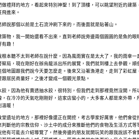
們做禮拜的地方，看起來特別神聖！到了頂樓，可以眺望附近的建築
狂飛進來。
老師說那個以前是土石流沖刷下來的，而後面就是貼著山。
建築物，我一開始還看不出來，直到老師說旁邊兩個圓圓的是魚的眼
好有趣！
我根本聽不太到老師在說什麼，因為風雨實在是太大了，我的雨傘一
警察局，現在剛好在辦烏龍派出所的展覽，我們就到樓上去參觀，順
這個地圖跟我們說今天要怎麼走。後來又沿著漁港走，走到了彩虹屋
要跟居民商量好，之後才變成一個觀光景點。
水餃，因為他有賣透抽水餃，很特別，但我們走到那裡竟然沒開，所
線，在冷冷的天氣吃剛剛好，這家店蠻小的，大多客人都是來外帶，
別溫暖！
教堂遺址的地方，那裡好像還正在開挖，考古學家好厲害，他們會從
來判斷他的宗教信仰、沙土中的成分來推斷他們的食物及生活方式等
說他有可能去介紹導覽了，然後旁邊的朋友就開玩笑的跟我說該不會