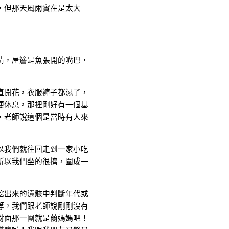
，但那天風雨實在是太大
睛，屋簷是魚張開的嘴巴，
直開花，衣服褲子都濕了，
便休息，那裡剛好有一個基
，老師說這個是當時有人來
以我們就往回走到一家小吃
所以我們坐的很擠，圍成一
挖出來的遺骸中判斷年代或
等，我們跟老師說剛剛沒有
對面那一團就是蘭媽媽吧！