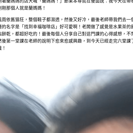
朝著蘭媽媽的店大喊「蘭媽媽！」節果本尊就在後面說：我今天在帶
剛剛那個人就是蘭媽媽！
風雨依舊猖狂，整個鞋子都濕透，然後又好冷，最後老師帶我們去一
廳的名字是「找到幸福咖啡店」好可愛啊！老闆做了感覺是水果茶的
指餅乾，都超好吃的！最後每個人分享自己對這門課的心得感想，不
然後第一堂課在老師的說明下愈來愈感興趣，到今天已經走完六堂課
識！