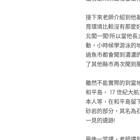
接下來老師介紹到他
育環境比較沒有那麼
北闖一闖!所以當他
動，小時候學游泳的
過魚市都會聞到濃濃
了其他縣市再次聞到那
雖然不能實際的到當
和平島， 17 世紀
本人等，在和平島留
砂岩的部分，其名為
一見的遺跡! 
最後一堂課，老師講到