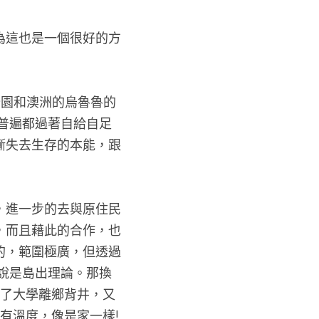
為這也是一個很好的方
公園和澳洲的烏魯魯的
普遍都過著自給自足
漸失去生存的本能，跟
，進一步的去與原住民
，而且藉此的合作，也
的，範圍極廣，但透過
說是島出理論。那換
上了大學離鄉背井，又
溫度，像是家一樣! 