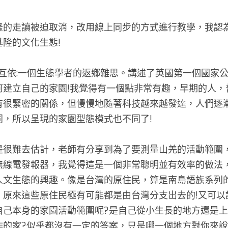
隆的走讀被迫取消，改用線上同步的方式進行教學，我認
隆的文化生態! 
園互依:一個生態學者的返鄉雜思。講述了英國第一個國家
何建立自己的家園!我覺得有一個點非常有趣，早期的人，
有很緊密的關係，但慢慢地隨著科技越來越發達，人們逐
，所以呈現的家園型態模式也不同了! 
是很難去估計，老師有分享到為了要測量山羌的活動範圍
無線電發報器，我覺得這是一個非常聰明並有效率的做法
人文生態的興趣。像是台灣的原住民，算是南島語族系列
，原來這些原住民極有可能都是由台灣分支出去的!又可以
自己本身的家園活動範圍呢?是自己從小生長的地方還是
的家?似乎都沒有一定的答案，只是哪一個地方對你來說有