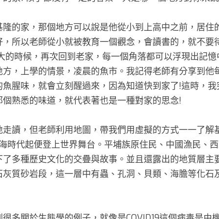
基隆的家，那個地方可以說是他從小到上高中之前，居住
好，所以老師從小就被教育一個觀念，會讀書的，就不要
長大的時候，再次回到老家，每一個角落都可以浮現出記憶
地方，上學的情景，凌晨的魚市。我記得老師有分享到他
的魚腥味，就會立刻醒過來，因為知道快到家了!這時，我
個熟悉的味道，就代表著也是一種對家的思念! 
地走讀，但老師利用地圖，帶我們用虛擬的方式一一了解
大航海時代起便登上世界舞台。平埔族原住民、中國漁民、
下了多種歷史文化的交疊與故事。並且還露出的地質層主
石灰質砂岩段，這一層中有蟲、孔洞、貝類、海膽等化石
很多關於生態學的例子，就像是COVID19這個病毒是由