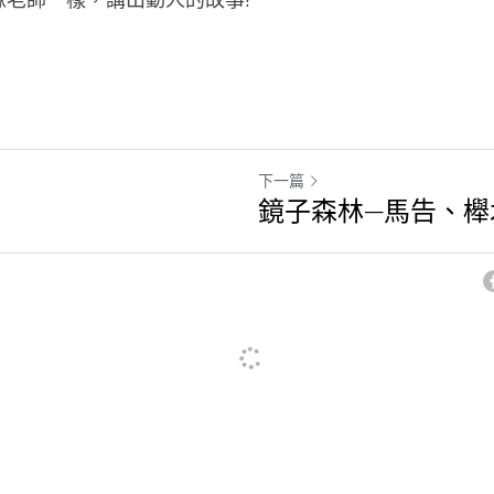
老師一樣，講出動人的故事! 
下一篇
鏡子森林—馬告、櫸