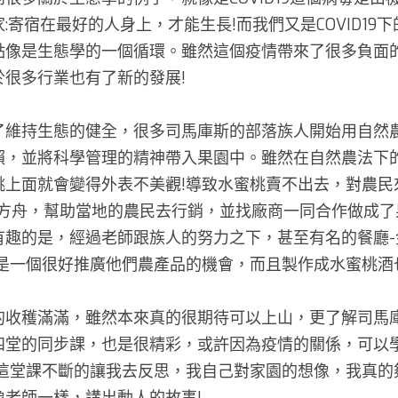
:寄宿在最好的人身上，才能生長!而我們又是COVID19
點像是生態學的一個循環。雖然這個疫情帶來了很多負面
很多行業也有了新的發展! 
了維持生態的健全，很多司馬庫斯的部落族人開始用自然
賴，並將科學管理的精神帶入果園中。雖然在自然農法下
桃上面就會變得外表不美觀!導致水蜜桃賣不出去，對農民
米方舟，幫助當地的農民去行銷，並找廠商一同合作做成了
有趣的是，經過老師跟族人的努力之下，甚至有名的餐廳-
是一個很好推廣他們農產品的機會，而且製作成水蜜桃酒也
的收穫滿滿，雖然本來真的很期待可以上山，更了解司馬
四堂的同步課，也是很精彩，或許因為疫情的關係，可以
且這堂課不斷的讓我去反思，我自己對家園的想像，我真的