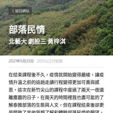
返回網站
部落民情
北藝大 劇設三 黃梓淇
2021年5月23日
·
2021山之行紀錄
在結束課程後不久，疫情就開始變得嚴峻，讓疫
情升溫之前的這趟走讀行程變得更加可貴與感
恩，這次在新竹尖山的課程中度過了兩天一夜遠
離塵囂的日子，在兩天的時間裡我也盡可能的了
解泰雅部落的生態與人文，但在課程結束後卻更
是開啟了其他我想了解和體驗部落民情的願望，