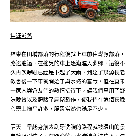
煤源部落
結束在田埔部落的行程後就上車前往煤源部落，
路途遙遠，在搖晃的車上逐漸進入夢鄉，過後不
久再次睜眼已經是下起了大雨，到達了煤源長老
教會後一下車就開始了與水蟻的奮戰，但在夏禾
一家人與會友們的熱情招待下，讓我們享用了野
味晚餐以及體驗了麻糬製作，使我們在這個夜晚
心靈上撫平許多，腸胃當然也滿足不少。
隔天一早起身前去刷牙洗臉的路程就被環山的景