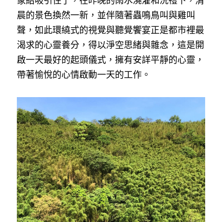
象給吸引住了，在昨晚的雨水澆灌和洗禮下，清
晨的景色換然一新，並伴隨著蟲鳴鳥叫與雞叫
聲，如此環繞式的視覺與聽覺饗宴正是都市裡最
渴求的心靈養分，得以淨空思緒與雜念，這是開
啟一天最好的起頭儀式，擁有安詳平靜的心靈，
帶著愉悅的心情啟動一天的工作。