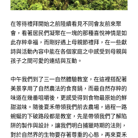
在等待禮拜開始之前陸續看見不同會友前來聚
會，看著居民們凝聚在一塊的那種喜悅神情是如
此存粹幸福，而剛好遇上母親節禮拜，在一些獻
詩與活動內容中能在各個家庭之中感受到母親與
孩子之間可愛的連結與互動。
中午我們到了三一自然體驗教室，在這裡搭配著
美景享用了自然農法的食育鍋，而最自然存粹的
味道在幾番咀嚼後，更感受得到食物最原始的鮮
甜滋味。隨後夏禾帶領我們前去農場，過程一路
蜿蜒的下破路段都是教室，先是帶領我們了解陷
阱的製作與設計，讓我們明白捕獵時期的法則，
對於自然界的生物要存著尊重的心態，再來夏禾