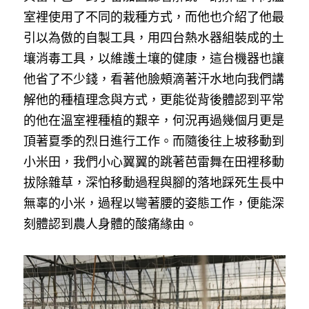
室裡使用了不同的栽種方式，而他也介紹了他最
引以為傲的自製工具，用四台熱水器組裝成的土
壤消毒工具，以維護土壤的健康，這台機器也讓
他省了不少錢，看著他臉頰滴著汗水地向我們講
解他的種植理念與方式，更能從背後體認到平常
的他在溫室裡種植的艱辛，何況再過幾個月更是
頂著夏季的烈日進行工作。而隨後往上坡移動到
小米田，我們小心翼翼的跳著芭雷舞在田裡移動
拔除雜草，深怕移動過程與腳的落地踩死生長中
無辜的小米，過程以彎著腰的姿態工作，便能深
刻體認到農人身體的酸痛緣由。