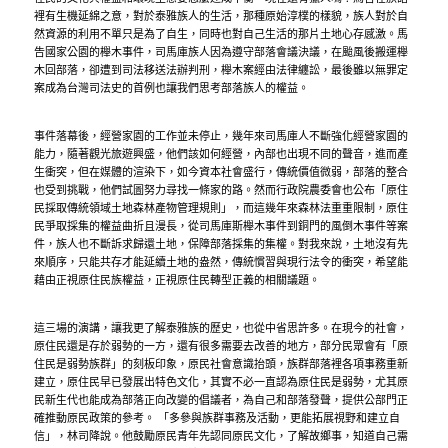
裡有生機延綿之意，對於泰雅族人的生活，那種原始淳樸的樣貌，族人對於自
然資源的利用不單只是為了自生，同時也對自己生活的那片土地心存感激。馬
告國家公園的櫸木事件，司馬庫族人因為遵守部落會議決議，在颱風後搬運櫸
木回部落，卻遭到司法移送法辦判刑，櫸木案經由法律纏訟，最後雖以無罪定
案成為台灣司法史的首例也讓我們思考部落族人的權益。
事件落幕後，經營家園的工作並未停止，幾年來司馬庫人不斷強化經營家園的
能力，隨著觀光旅遊興盛，他們該如何經營，內部也出現不同的聲音，進而產
生衝突，但在媒體的渲染下，如今資本社會盛行，傳統價值微弱，部落的整合
也受到挑戰，他們試圖努力尋找一條家的路。然而行政院農委會也公布「原住
民採取傳統領域土地森林產物管理規則」，而這幾年來森林法重重限制，原住
民爭取採集的權益曲折且漫長，從司馬庫斯櫸木事件到銅門的風倒木事件等案
件，族人也不斷訴求歸還土地，保障部落採集的集權。對我來說，土地沒有先
來順序，只能共存才能延續土地的盎然，傳統慣習與現行法令的衝突，希望能
藉由正視原住民族權益，正視原住民轉型正義的相關議題。
這三場的演講，讓我更了解泰雅族的歷史，也從中省思許多。在現今的社會，
原住民還是存於弱勢的一方，還有很多需要去改善的地方，部分民眾會有「原
住民是弱勢族群」的刻板印象，原民社會意識抬頭，族群部落裡各項事務重新
建立，原住民早已發展出特色文化，其實不必一直認為原住民是弱勢，尤其原
民新生代也能成為部落正向改變的倡議者，為自己和部落發聲，提供公部門正
確推動原民政策的參考。 「多參與族群事務及活動，更能拓展視野和建立自
信」，林司降說。他鼓勵原民青年先認同原民文化，了解故鄉事，知道自己需