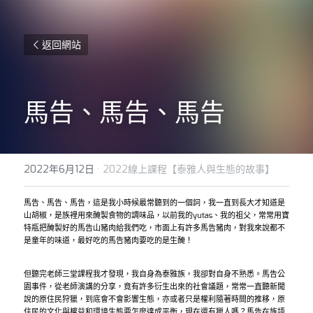
返回網站
馬告、馬告、馬告
2022年6月12日
·
2022線上課程【泰雅人與生態的故事】
馬告、馬告、馬告，這是我小時候最常聽到的一個詞，我一直到長大才知道是
山胡椒，是族裡用來醃製食物的調味品，以前我的yutas、我的祖父，常常用寶
特瓶把醃製好的馬告山豬肉給我們吃，市面上有許多馬告豬肉，對我來說都不
是童年的味道，最好吃的馬告豬肉要吃的是生醃！
但聽完老師三堂課程我才發現，我自身為泰雅族，我卻對自身不熟悉。馬告公
園事件，從老師演講的分享，竟有許多衍生出來的社會議題，常常一直聽新聞
說的原住民狩獵，到底會不會影響生態，亦或者只是權利隨著時間的推移，原
住民的文化與權益和環境生態要怎麼達成平衡，現在還有獵人嗎？馬告在族語