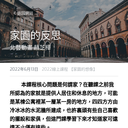
返回網站
家園的反思
北藝動畫 趙芝樺
2022年6月13日
·
2022線上課程 【家園的想像】
        本課程核心問題是何謂家？在聽課之前我
所認為的家就是提供人居住和休息的地方，可能
是某棟公寓裡某一層某一房的地方，四四方方由
冷冰冰的水泥牆所建成，也許裏頭有些自己喜歡
的擺設和家俱，但這門課學習下來才知道家可遠
遠不止僅有這些。