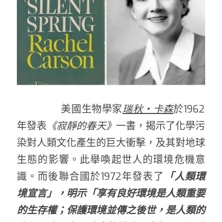
                美國生物學家
瑞秋・卡森
於1962
年發表
《寂靜的春天》
一書，揭示了化學污
染對人類文化產生的巨大衝擊，及其對地球
生態的影響。此舉喚起世人的環境危機意
識。而後聯合國於1972年發表了
「人類環
境宣言」，明示「享有良好環境是人類重要
的生存權；保護環境並傳之後世，是人類的