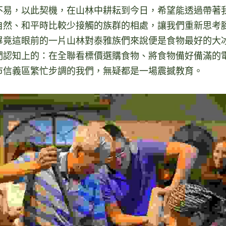
不易，以此契機，在山林中耕耘到今日，希望能透過帶著
自然、和平時比較少接觸的族群的相處，讓我們重新思考
畢竟這眼前的一片山林對泰雅族們來說便是食物最好的大
們認知上的：在全聯看標價選購食物、將食物備好備滿的
市信義區繁忙步調的我們，無疑都是一場震撼教育。